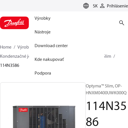
LANGUAGE
SK
Prihlásenie
Výrobky
Nástroje
Download center
Home
Výrobky
Climate Solutions pre chladenie
Kondenzačné jednotky
Optyma™ Slim
Optyma™ Slim
Kde nakupovať
114N3586
Podpora
Optyma™ Slim, OP-
HNXM0400UWK000Q
114N35
86