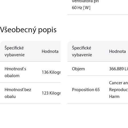
ventilátora pri
60 Hz [W]
Všeobecný popis
Špecifické
Špecifické
Hodnota
Hodnota
vybavenie
vybavenie
Hmotnosť s
Objem
366.889 Li
136 Kilogram
obalom
Cancer a
Hmotnosť bez
Proposition 65
Reproduc
123 Kilogram
obalu
Harm