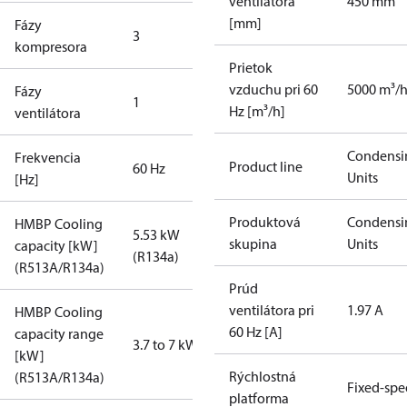
ventilátora
450 mm
[mm]
Fázy
3
kompresora
Prietok
vzduchu pri 60
5000 m³/
Fázy
1
Hz [m³/h]
ventilátora
Condensi
Frekvencia
Product line
60 Hz
Units
[Hz]
Produktová
Condensi
HMBP Cooling
5.53 kW
skupina
Units
capacity [kW]
(R134a)
(R513A/R134a)
Prúd
ventilátora pri
1.97 A
HMBP Cooling
60 Hz [A]
capacity range
3.7 to 7 kW
[kW]
Rýchlostná
(R513A/R134a)
Fixed-sp
platforma