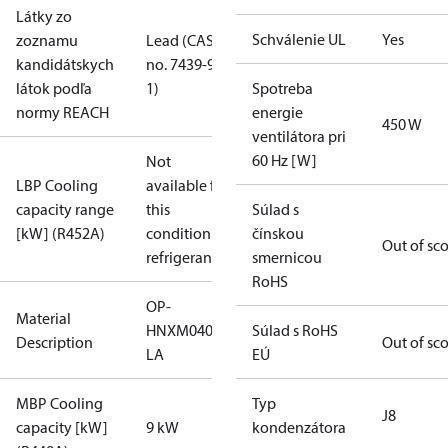
Látky zo
Schválenie UL
Yes
zoznamu
Lead (CAS
kandidátskych
no. 7439-92-
látok podľa
1)
Spotreba
normy REACH
energie
450 W
ventilátora pri
60 Hz [W]
Not
LBP Cooling
available for
capacity range
this
Súlad s
[kW] (R452A)
condition /
čínskou
Out of sc
refrigerant
smernicou
RoHS
OP-
Material
HNXM0400UWK000QMLZ030T2A
Súlad s RoHS
Description
Out of sc
LA
EÚ
MBP Cooling
Typ
J8
capacity [kW]
9 kW
kondenzátora