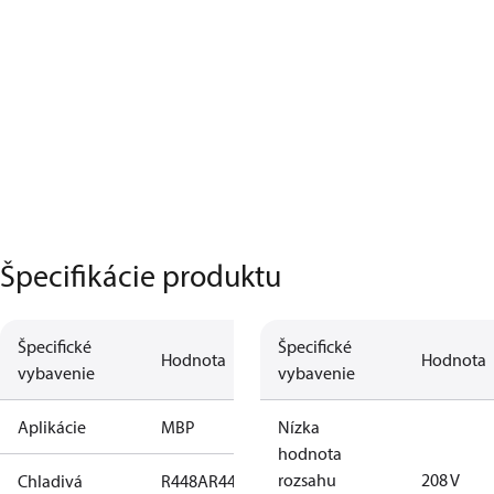
Špecifikácie produktu
Špecifické
Špecifické
Hodnota
Hodnota
vybavenie
vybavenie
Aplikácie
MBP
Nízka
hodnota
rozsahu
208 V
Chladivá
R448A
R449A
R134a
R404A
R452A