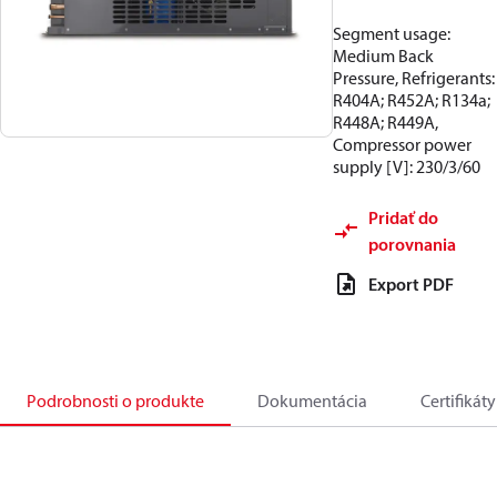
Segment usage:
Medium Back
Pressure, Refrigerants:
R404A; R452A; R134a;
R448A; R449A,
Compressor power
supply [V]: 230/3/60
Pridať do
porovnania
Export PDF
Podrobnosti o produkte
Dokumentácia
Certifikáty