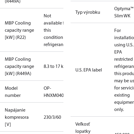
(R449A)
Optyma™
Typ výrobku
Not
Slim WK
MBP Cooling
available for
capacity range
this
For
[kW] (R22)
condition /
installati
refrigerant
using U.S.
EPA
MBP Cooling
restricted
capacity range
8.3 to 17 kW
refrigeran
U.S. EPA label
[kW] (R449A)
this prod
may be u
for servic
Model
OP-
existing
number
HNXM0400UWK000Q
equipmen
only.
Napájanie
kompresora
230/3/60
Veľkosť
[V]
lopatky