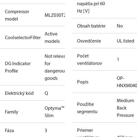
napätia pri 60
Hz [V]
Compressor
MLZ030T2A
model
Obsah batérie
No
Active
CoolselectorFilter
Osvedčenie
UL listed
models
Počet
Not relevant
1
ventilátorov
DG Indicator
for
Profile
dangerous
goods
OP-
Popis
HNXM04
Elektrický kód
Q
Medium
Použitie
Back
Optyma™
segmentu
Family
Pressure
Slim
Priemer
Fáza
3