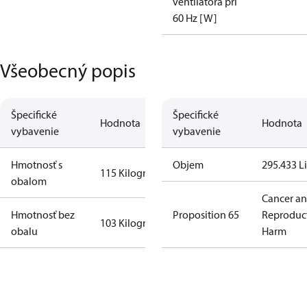
ventilátora pri
60 Hz [W]
Všeobecný popis
Špecifické
Špecifické
Hodnota
Hodnota
vybavenie
vybavenie
Hmotnosť s
Objem
295.433 Li
115 Kilogram
obalom
Cancer a
Hmotnosť bez
Proposition 65
Reproduc
103 Kilogram
obalu
Harm