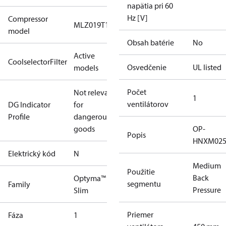
napätia pri 60
Hz [V]
Compressor
MLZ019T1A
model
Obsah batérie
No
Active
CoolselectorFilter
Osvedčenie
UL listed
models
Počet
Not relevant
1
ventilátorov
DG Indicator
for
Profile
dangerous
goods
OP-
Popis
HNXM02
Elektrický kód
N
Medium
Použitie
Back
Optyma™
segmentu
Family
Pressure
Slim
Priemer
Fáza
1