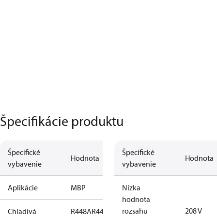
Špecifikácie produktu
Špecifické
Špecifické
Hodnota
Hodnota
vybavenie
vybavenie
Aplikácie
MBP
Nízka
hodnota
rozsahu
208 V
Chladivá
R448A
R449A
R134a
R404A
R452A