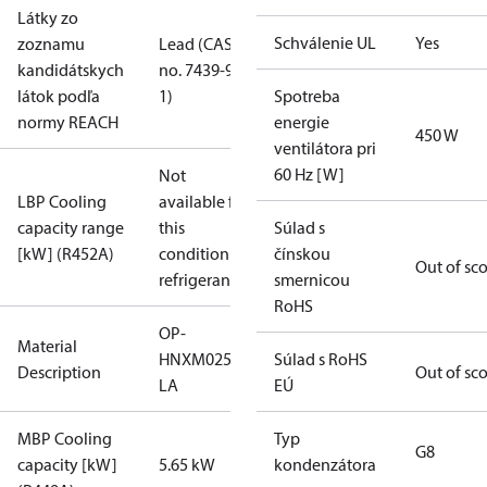
Látky zo
Schválenie UL
Yes
zoznamu
Lead (CAS
kandidátskych
no. 7439-92-
látok podľa
1)
Spotreba
normy REACH
energie
450 W
ventilátora pri
60 Hz [W]
Not
LBP Cooling
available for
capacity range
this
Súlad s
[kW] (R452A)
condition /
čínskou
Out of sc
refrigerant
smernicou
RoHS
OP-
Material
HNXM0250UWK000NMLZ019T1A
Súlad s RoHS
Description
Out of sc
LA
EÚ
MBP Cooling
Typ
G8
capacity [kW]
5.65 kW
kondenzátora