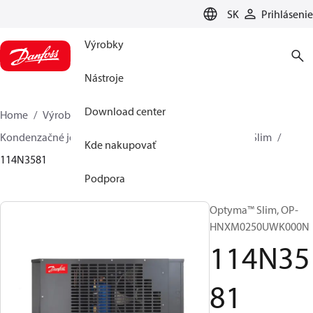
LANGUAGE
SK
Prihlásenie
Výrobky
Nástroje
Download center
Home
Výrobky
Climate Solutions pre chladenie
Kondenzačné jednotky
Optyma™ Slim
Optyma™ Slim
Kde nakupovať
114N3581
Podpora
Optyma™ Slim, OP-
HNXM0250UWK000N
114N35
81