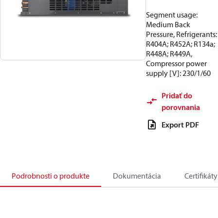
Segment usage:
Medium Back
Pressure, Refrigerants:
R404A; R452A; R134a;
R448A; R449A,
Compressor power
supply [V]: 230/1/60
Pridať do
porovnania
Export PDF
Podrobnosti o produkte
Dokumentácia
Certifikáty