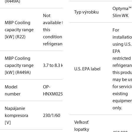
(R449A)
Optyma™
Typ výrobku
Not
Slim WK
MBP Cooling
available for
capacity range
this
For
[kW] (R22)
condition /
installati
refrigerant
using U.S.
EPA
MBP Cooling
restricted
capacity range
3.7 to 8.3 kW
refrigeran
U.S. EPA label
[kW] (R449A)
this prod
may be u
for servic
Model
OP-
existing
number
HNXM0250UWK000N
equipmen
only.
Napájanie
kompresora
230/1/60
Veľkosť
[V]
lopatky