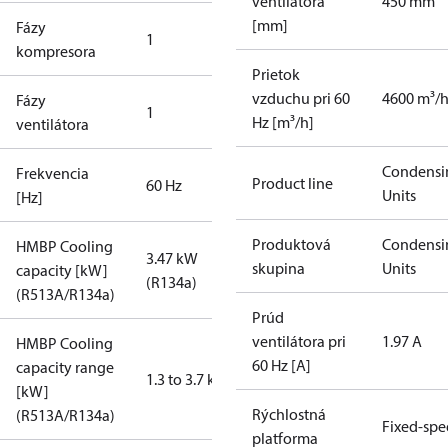
ventilátora
450 mm
[mm]
Fázy
1
kompresora
Prietok
vzduchu pri 60
4600 m³/
Fázy
1
Hz [m³/h]
ventilátora
Condensi
Frekvencia
Product line
60 Hz
Units
[Hz]
Produktová
Condensi
HMBP Cooling
3.47 kW
skupina
Units
capacity [kW]
(R134a)
(R513A/R134a)
Prúd
ventilátora pri
1.97 A
HMBP Cooling
60 Hz [A]
capacity range
1.3 to 3.7 kW
[kW]
Rýchlostná
(R513A/R134a)
Fixed-sp
platforma