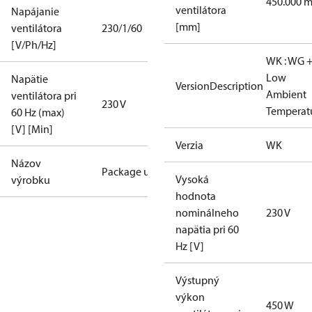
450.000 
ventilátora
Napájanie
[mm]
ventilátora
230/1/60
[V/Ph/Hz]
WK : WG 
Low
Napätie
VersionDescription
Ambient
ventilátora pri
230 V
Temperat
60 Hz (max)
[V] [Min]
Verzia
WK
Názov
Package unit
Vysoká
výrobku
hodnota
nominálneho
230 V
napätia pri 60
Hz [V]
Výstupný
výkon
450 W