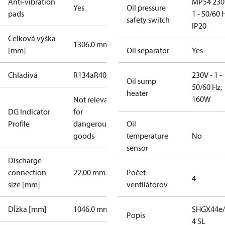
Anti-vibration
MP54 230
Yes
Oil pressure
pads
1 - 50/60 
safety switch
IP20
Celková výška
1306.0 mm
[mm]
Oil separator
Yes
Chladivá
R134a
R404A
R407A
R407C
R407F
R448A
230V - 1 -
R449A
Oil sump
50/60 Hz,
heater
160W
Not relevant
DG Indicator
for
Profile
dangerous
Oil
goods
temperature
No
sensor
Discharge
connection
22.00 mm
Počet
4
size [mm]
ventilátorov
Dĺžka [mm]
1046.0 mm
SHGX44e/
Popis
4 SL