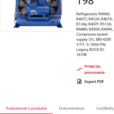
198
Refrigerants: R404A;
R407C; R452A; R407A;
R134a; R407F; R513A;
R448A; R450A; R449A,
Compressor power
supply [V]: 380-420V
Y/YY -3- 50Hz PW,
Legacy BOCK ID:
16198
Pridať do
porovnania
Export PDF
Podrobnosti o produkte
Dokumentácia
Certifikáty