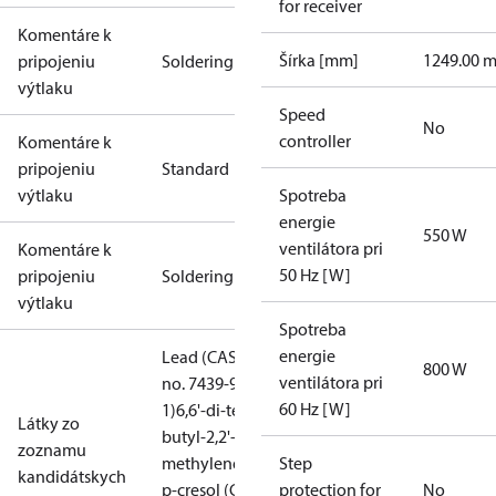
for receiver
Komentáre k
Šírka [mm]
1249.00 
pripojeniu
Soldering
výtlaku
Speed
No
controller
Komentáre k
pripojeniu
Standard
výtlaku
Spotreba
energie
550 W
ventilátora pri
Komentáre k
50 Hz [W]
pripojeniu
Soldering
výtlaku
Spotreba
energie
Lead (CAS
800 W
ventilátora pri
no. 7439-92-
60 Hz [W]
1)
6,6'-di-tert-
Látky zo
butyl-2,2'-
zoznamu
methylenedi-
Step
kandidátskych
p-cresol (CAS
protection for
No