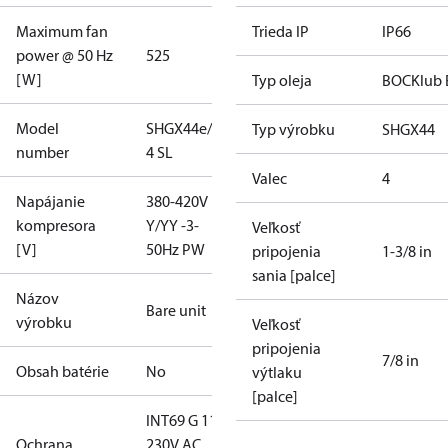
Maximum fan
Trieda IP
IP66
power @ 50 Hz
525
[W]
Typ oleja
BOCKlub 
Model
SHGX44e/475-
Typ výrobku
SHGX44
number
4 SL
Valec
4
Napájanie
380-420V
kompresora
Y/YY -3-
Veľkosť
[V]
50Hz PW
pripojenia
1-3/8 in
sania [palce]
Názov
Bare unit
výrobku
Veľkosť
pripojenia
7/8 in
Obsah batérie
No
výtlaku
[palce]
INT69 G 115-
Ochrana
230V AC,