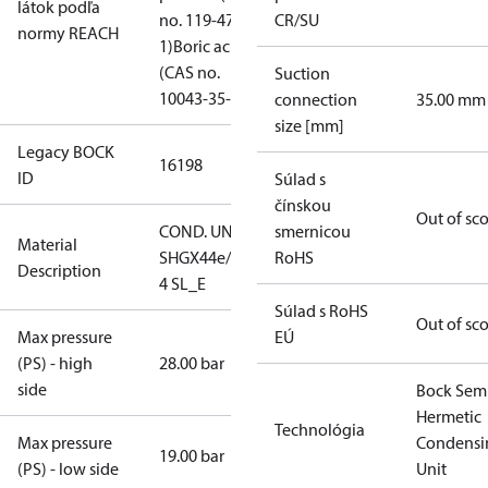
látok podľa
no. 119-47-
CR/SU
normy REACH
1)
Boric acid
(CAS no.
Suction
10043-35-3)
connection
35.00 mm
size [mm]
Legacy BOCK
16198
ID
Súlad s
čínskou
Out of sc
COND. UNIT
smernicou
Material
SHGX44e/475-
RoHS
Description
4 SL_E
Súlad s RoHS
Out of sc
Max pressure
EÚ
(PS) - high
28.00 bar
side
Bock Sem
Hermetic
Technológia
Max pressure
Condensi
19.00 bar
(PS) - low side
Unit