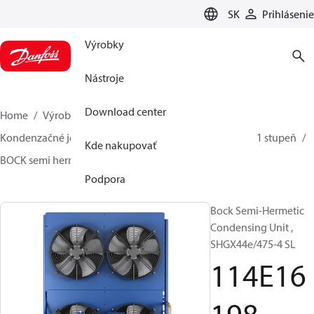
LANGUAGE
SK
Prihlásenie
Výrobky
Nástroje
Download center
Home
Výrobky
Climate Solutions pre chladenie
Kondenzačné jednotky
BOCK SH plynom chladený - 1 stupeň
Kde nakupovať
BOCK semi hermetic SHG-L
114E16198
Podpora
Bock Semi-Hermetic
Condensing Unit ,
SHGX44e/475-4 SL
114E16