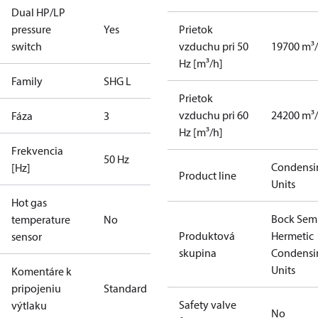
Dual HP/LP
pressure
Yes
Prietok
switch
vzduchu pri 50
19700 m³
Hz [m³/h]
Family
SHG L
Prietok
vzduchu pri 60
24200 m³
Fáza
3
Hz [m³/h]
Frekvencia
50 Hz
Condensi
[Hz]
Product line
Units
Hot gas
Bock Sem
temperature
No
Produktová
Hermetic
sensor
skupina
Condensi
Units
Komentáre k
pripojeniu
Standard
Safety valve
výtlaku
No