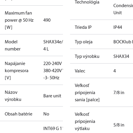
Technológia
Condensi
Unit
Maximum fan
power @ 50 Hz
490
[W]
Trieda IP
IP44
Model
SHAX34e/215-
Typ oleja
BOCKlub 
number
4 L
Typ výrobku
SHAX34
Napájanie
220-240V D /
kompresora
380-420V Y
Valec
4
[V]
-3- 50Hz
Veľkosť
Názov
pripojenia
7/8 in
Bare unit
výrobku
sania [palce]
Obsah batérie
No
Veľkosť
pripojenia
5/8 in
INT69 G 115-
výtlaku