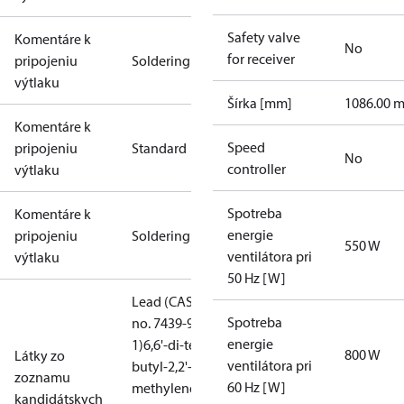
Safety valve
Komentáre k
No
for receiver
pripojeniu
Soldering
výtlaku
Šírka [mm]
1086.00 
Komentáre k
Speed
pripojeniu
Standard
No
controller
výtlaku
Spotreba
Komentáre k
energie
pripojeniu
Soldering
550 W
ventilátora pri
výtlaku
50 Hz [W]
Lead (CAS
Spotreba
no. 7439-92-
energie
1)
6,6'-di-tert-
800 W
Látky zo
ventilátora pri
butyl-2,2'-
zoznamu
60 Hz [W]
methylenedi-
kandidátskych