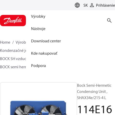
LANGUAGE
SK
Prihlásenie
Výrobky
Nástroje
Download center
Home
Výrobky
Climate Solutions pre chladenie
Kondenzačné jednotky
Kde nakupovať
BOCK SH vzduchom chladený - 1 stupeň
Podpora
BOCK semi hermetic SHA-L
114E16118
Bock Semi-Hermetic
Condensing Unit ,
SHAX34e/215-4 L
114E16