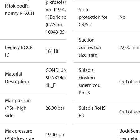
p-cresol (CAS
látok podľa
no. 119-47-
Step
normy REACH
1)
Boric acid
protection for
No
(CAS no.
CR/SU
10043-35-3)
Suction
Legacy BOCK
connection
22.00 mm
16118
ID
size [mm]
COND. UNIT
Súlad s
Material
SHAX34e/215-
čínskou
Description
Out of sc
4L_E
smernicou
RoHS
Max pressure
(PS) - high
28.00 bar
Súlad s RoHS
Out of sc
side
EÚ
Max pressure
Bock Sem
19.00 bar
(PS) - low side
Hermetic