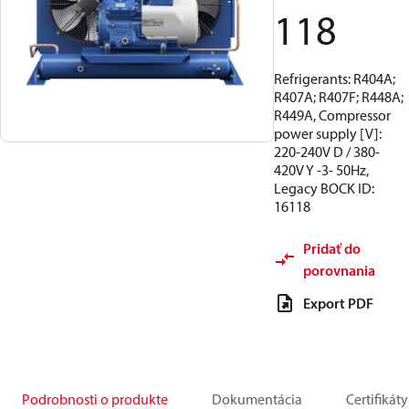
118
Refrigerants: R404A;
R407A; R407F; R448A;
R449A, Compressor
power supply [V]:
220-240V D / 380-
420V Y -3- 50Hz,
Legacy BOCK ID:
16118
Pridať do
porovnania
Export PDF
Podrobnosti o produkte
Dokumentácia
Certifikáty