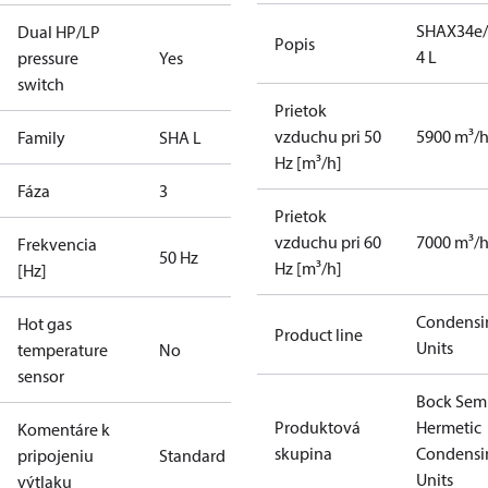
SHAX34e/
Dual HP/LP
Popis
4 L
pressure
Yes
switch
Prietok
vzduchu pri 50
5900 m³/
Family
SHA L
Hz [m³/h]
Fáza
3
Prietok
vzduchu pri 60
7000 m³/
Frekvencia
50 Hz
Hz [m³/h]
[Hz]
Condensi
Hot gas
Product line
Units
temperature
No
sensor
Bock Sem
Produktová
Hermetic
Komentáre k
skupina
Condensi
pripojeniu
Standard
Units
výtlaku