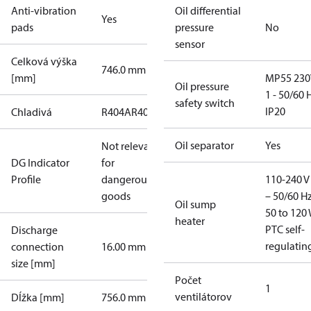
Anti-vibration
Oil differential
Yes
pads
pressure
No
sensor
Celková výška
746.0 mm
[mm]
MP55 230
Oil pressure
1 - 50/60 
safety switch
IP20
Chladivá
R404A
R407A
R407F
R448A
R449A
Oil separator
Yes
Not relevant
DG Indicator
for
Profile
dangerous
110-240 V 
goods
– 50/60 Hz
Oil sump
50 to 120 
heater
PTC self-
Discharge
regulatin
connection
16.00 mm
size [mm]
Počet
1
ventilátorov
Dĺžka [mm]
756.0 mm