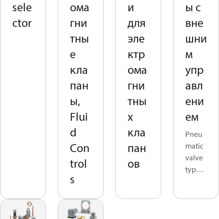
sele
ома
и
ы с
ctor
гни
для
вне
тны
эле
шни
е
ктр
м
кла
ома
упр
пан
гни
авл
ы,
тны
ени
Flui
х
ем
d
кла
Pneu
Con
пан
matic
valve
trol
ов
types,
s
also
know
n as
air