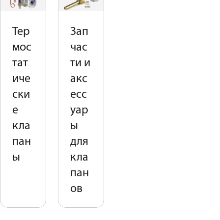
operat
ed
Тер
Зап
angle
мос
час
seat
valves
тат
ти и
or
иче
акс
extern
ски
есс
ally
operat
е
уар
ed
кла
ы
valves
пан
для
are
the
ы
кла
optim
пан
um
ов
valve
choice
when