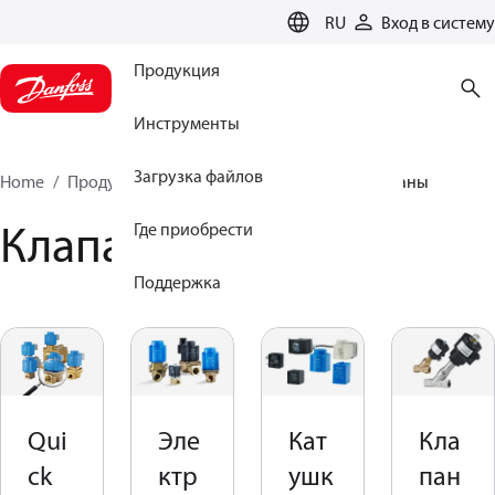
LANGUAGE
RU
Вход в систему
Продукция
Инструменты
Загрузка файлов
Home
Продукция
Сенсорные решения
Клапаны
Клапаны
Где приобрести
Поддержка
Qui
Эле
Кат
Кла
ck
ктр
ушк
пан