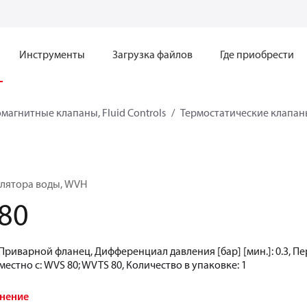
Инструменты
Загрузка файлов
Где приобрести
магнитные клапаны, Fluid Controls
Термостатические клапан
улятора воды, WVH
80
риварной фланец, Дифференциал давления [бар] [мин.]: 0.3, Пере
местно с: WVS 80; WVTS 80, Количество в упаковке: 1
внение