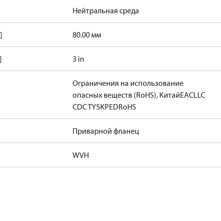
Нейтральная среда
]
80.00 мм
]
3 in
Ограничения на использование
опасных веществ (RoHS), Китай
EAC
LLC
CDC TYSK
PED
RoHS
Приварной фланец
WVH