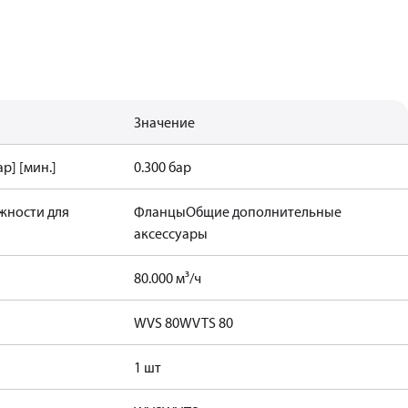
Значение
р] [мин.]
0.300 бар
жности для
Фланцы
Общие дополнительные
аксессуары
80.000 м³/ч
WVS 80
WVTS 80
1 шт