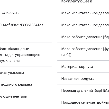
Комплектующее к
. 7439-92-1)
Макс. испытательное давлен
10-44ef-89ac-d393613841da
Макс. испытательное давлен
Макс. рабочее давление [ба
болты
Фланцевые
Макс. рабочее давление [фу
инты для управляющего
(изб.)]
пус клапана
Материал корпуса
ьная упаковка
Название продукта
я водяного клапана
Перепад давлений [бар] [Ma
рующие вентили
Проходное сечение [дюймы