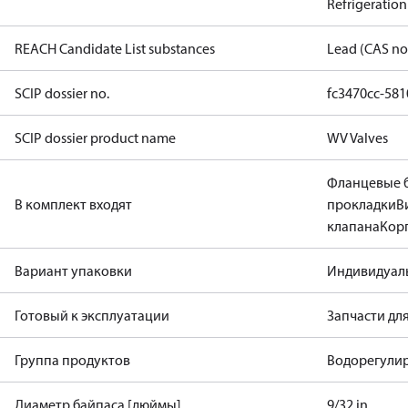
Refrigeration
REACH Candidate List substances
Lead (CAS no
SCIP dossier no.
fc3470cc-58
SCIP dossier product name
WV Valves
Фланцевые 
В комплект входят
прокладки
В
клапана
Кор
Вариант упаковки
Индивидуал
Готовый к эксплуатации
Запчасти дл
Группа продуктов
Водорегули
Диаметр байпаса [дюймы]
9/32 in