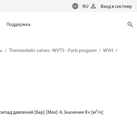
RU
Вход в систему
Поддержка
ы
Thermostatic valves - WVTS - Parts program
WVH
пад давлений [бар] [Max]: 4, Значение Kv [м³/ч]: