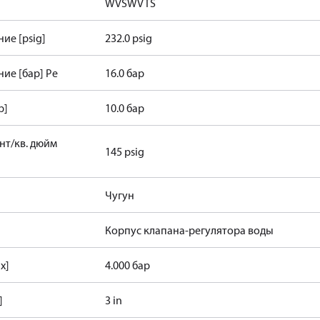
WVS
WVTS
ие [psig]
232.0 psig
ие [бар] Pe
16.0 бар
р]
10.0 бар
нт/кв. дюйм
145 psig
Чугун
Корпус клапана-регулятора воды
x]
4.000 бар
]
3 in