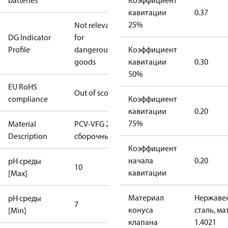
batteries
Коэффициент
кавитации
0.37
25%
Not relevant
DG Indicator
for
Profile
dangerous
Коэффициент
goods
кавитации
0.30
50%
EU RoHS
Out of scope
compliance
Коэффициент
кавитации
0.20
75%
Material
PCV-VFG 2 комплект
Description
сборочный,DN250,PN25
Коэффициент
начала
0.20
pH среды
10
кавитации
[Max]
Материал
Нержаве
pH среды
7
конуса
сталь, ма
[Min]
клапана
1.4021