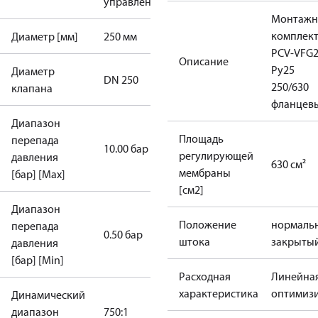
управлением
Монтаж
комплек
Диаметр [мм]
250 мм
PCV-VFG
Описание
Ру25
Диаметр
DN 250
250/630
клапана
фланцев
Диапазон
Площадь
перепада
10.00 бар
регулирующей
давления
630 см²
мембраны
[бар] [Max]
[см2]
Диапазон
Положение
нормаль
перепада
0.50 бар
штока
закрыты
давления
[бар] [Min]
Расходная
Линейна
характеристика
оптимиз
Динамический
диапазон
750:1