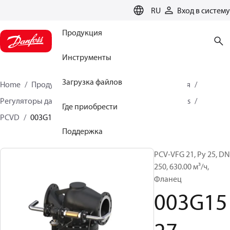
LANGUAGE
RU
Вход в систему
Продукция
Инструменты
Загрузка файлов
Home
Продукция
Решения для теплоснабжения
Регуляторы давления и расхода
Pilot control valves
Где приобрести
PCVD
003G1527
Поддержка
PCV-VFG 21, Ру 25, DN
250, 630.00 м³/ч,
Фланец
003G15