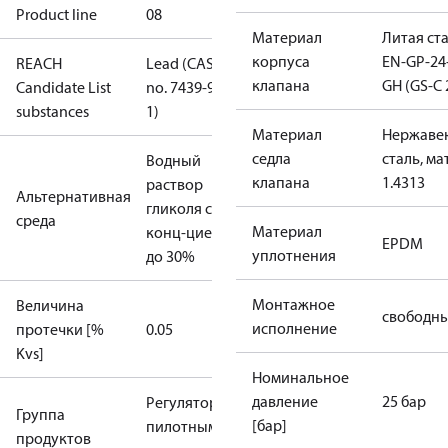
Product line
08
Материал
Литая ст
корпуса
EN-GP-24
REACH
Lead (CAS
клапана
GH (GS-C 
Candidate List
no. 7439-92-
substances
1)
Материал
Нержаве
седла
сталь, ма
Водный
клапана
1.4313
раствор
Альтернативная
гликоля с
среда
Материал
конц-цией
EPDM
уплотнения
до 30%
Монтажное
Величина
свободн
исполнение
протечки [%
0.05
Kvs]
Номинальное
давление
25 бар
Регуляторы с
Группа
[бар]
пилотным
продуктов