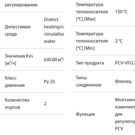
Температура
регулирования
теплоносителя
150 °C
[°C] [Max]
District
Допустимая
heating/cooling
Температура
среда
circulation
теплоносителя
2 °C
water
[°C] [Min]
Значения Kvs
630.00 м³/ч
Тип продукта
PCV-VFG 
[м³/ч]
Типы
Класс
Фланец
Ру 25
соединения
давления
Монтаж
Количество
2
комплек
портов
Функция
для
регулято
PCV