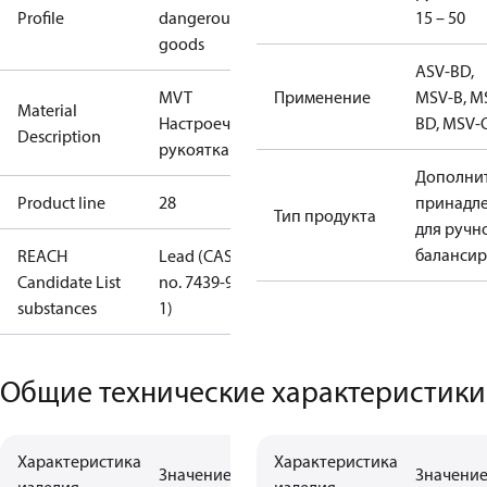
Profile
dangerous
15 – 50
goods
ASV-BD,
MVT
Применение
MSV-B, M
Material
Настроечная
BD, MSV-
Description
рукоятка
Дополни
Product line
28
принадл
Тип продукта
для ручн
баланси
REACH
Lead (CAS
Candidate List
no. 7439-92-
substances
1)
Общие технические характеристики
Характеристика
Характеристика
Значение
Значени