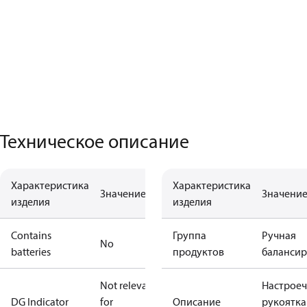
Техническое описание
Характеристика
Характеристика
Значение
Значени
изделия
изделия
Contains
Группа
Ручная
No
batteries
продуктов
балансир
Not relevant
Настрое
DG Indicator
for
Описание
рукоятка