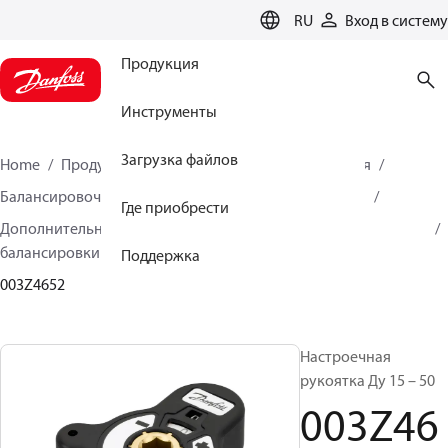
LANGUAGE
RU
Вход в систему
Продукция
Инструменты
Загрузка файлов
Home
Продукция
Решения для теплоснабжения
Балансировочные клапаны
Ручная балансировка
Где приобрести
Дополнительные принадлежности для ручной
балансировки
Поддержка
003Z4652
Настроечная
рукоятка Ду 15 – 50
003Z46