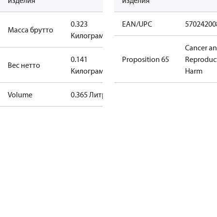
изделия
изделия
0.323
EAN/UPC
57024200
Масса брутто
Килограмм
Cancer a
0.141
Proposition 65
Reproduc
Вес нетто
Килограмм
Harm
Volume
0.365 Литр