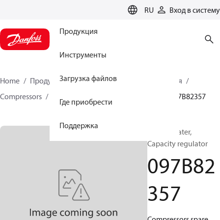
LANGUAGE
RU
Вход в систему
Продукция
Инструменты
Загрузка файлов
Home
Продукция
Решения для теплоснабжения
Compressors
BOCK spare parts and accessories
097B82357
Где приобрести
Поддержка
BOCK, Heater,
Capacity regulator
097B82
357
Compressors spare