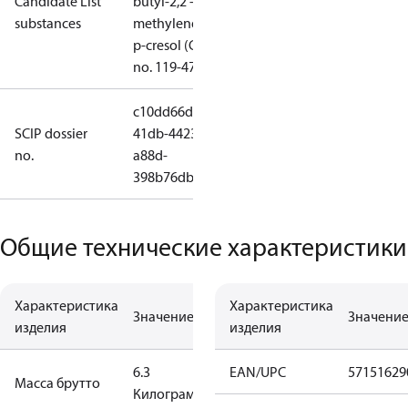
Candidate List
butyl-2,2'-
substances
methylenedi-
p-cresol (CAS
no. 119-47-1)
c10dd66d-
SCIP dossier
41db-4423-
no.
a88d-
398b76db3c0b
Общие технические характеристики
Характеристика
Характеристика
Значение
Значени
изделия
изделия
6.3
EAN/UPC
57151629
Масса брутто
Килограмм