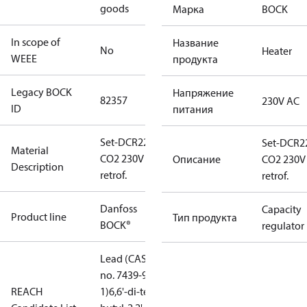
goods
Марка
BOCK
In scope of
Название
No
Heater
WEEE
продукта
Legacy BOCK
Напряжение
82357
230V AC
ID
питания
Set-DCR22
Set-DCR2
Material
CO2 230V AC
Описание
CO2 230V
Description
retrof.
retrof.
Danfoss
Capacity
Product line
Тип продукта
BOCK®
regulator
Lead (CAS
no. 7439-92-
REACH
1)
6,6'-di-tert-