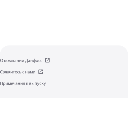
О компании Данфосс
Свяжитесь с нами
Примечания к выпуску
Заявление о защите данных
Условия пользования
Общая информация
Файлы cookie