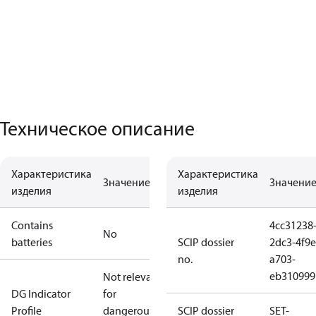
Техническое описание
Характеристика
Характеристика
Значение
Значени
изделия
изделия
Contains
4cc31238
No
batteries
SCIP dossier
2dc3-4f9e
no.
a703-
eb310999
Not relevant
DG Indicator
for
Profile
dangerous
SCIP dossier
SET-