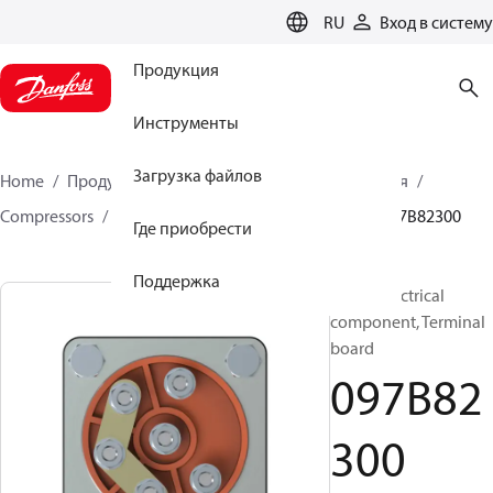
LANGUAGE
RU
Вход в систему
Продукция
Инструменты
Загрузка файлов
Home
Продукция
Решения для теплоснабжения
Compressors
BOCK spare parts and accessories
097B82300
Где приобрести
Поддержка
BOCK, Electrical
component, Terminal
board
097B82
300