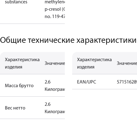
substances
methylenedi-
p-cresol (CAS
no. 119-47-1)
Общие технические характеристики
Характеристика
Характеристика
Значение
Значени
изделия
изделия
2.6
EAN/UPC
57151628
Масса брутто
Килограмм
2.6
Вес нетто
Килограмм