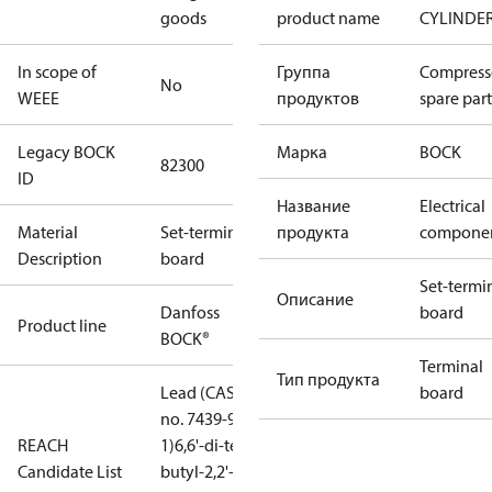
goods
product name
CYLINDE
In scope of
Группа
Compress
No
WEEE
продуктов
spare part
Legacy BOCK
Марка
BOCK
82300
ID
Название
Electrical
Material
Set-terminal
продукта
compone
Description
board
Set-termi
Описание
Danfoss
board
Product line
BOCK®
Terminal
Тип продукта
Lead (CAS
board
no. 7439-92-
REACH
1)
6,6'-di-tert-
Candidate List
butyl-2,2'-