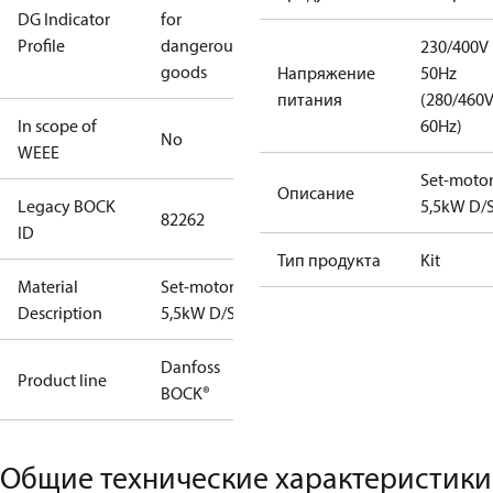
DG Indicator
for
Profile
dangerous
230/400V
goods
Напряжение
50Hz
питания
(280/460
In scope of
60Hz)
No
WEEE
Set-moto
Описание
Legacy BOCK
5,5kW D/
82262
ID
Тип продукта
Kit
Material
Set-motor
Description
5,5kW D/S
Danfoss
Product line
BOCK®
Общие технические характеристики