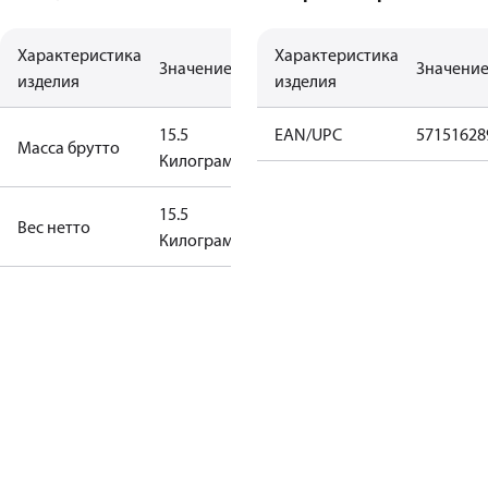
Характеристика
Характеристика
Значение
Значени
изделия
изделия
15.5
EAN/UPC
57151628
Масса брутто
Килограмм
15.5
Вес нетто
Килограмм