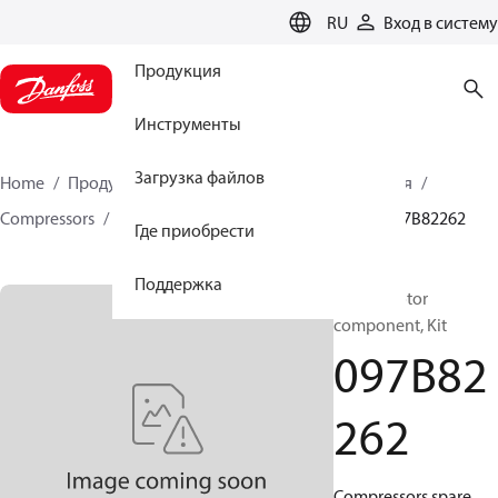
LANGUAGE
RU
Вход в систему
Продукция
Инструменты
Загрузка файлов
Home
Продукция
Решения для теплоснабжения
Compressors
BOCK spare parts and accessories
097B82262
Где приобрести
Поддержка
BOCK, Motor
component, Kit
097B82
262
Compressors spare