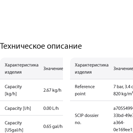
Техническое описание
Характеристика
Характеристика
Значение
Значени
изделия
изделия
Capacity
Reference
7 bar, 3.4 
2.67 kg/h
[kg/h]
point
820 kg/m
Capacity [l/h]
0.00 L/h
a7055499
SCIP dossier
33bd-49e
no.
a364-
Capacity
0.65 gal/h
0e169ee1
[USgal/h]