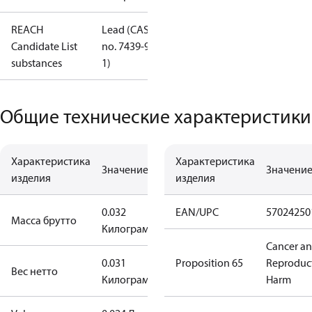
REACH
Lead (CAS
Candidate List
no. 7439-92-
substances
1)
Общие технические характеристики
Характеристика
Характеристика
Значение
Значени
изделия
изделия
0.032
EAN/UPC
57024250
Масса брутто
Килограмм
Cancer a
0.031
Proposition 65
Reproduc
Вес нетто
Килограмм
Harm