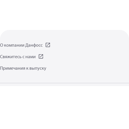
О компании Данфосс
Свяжитесь с нами
Примечания к выпуску
Заявление о защите данных
Условия пользования
Общая информация
Файлы cookie