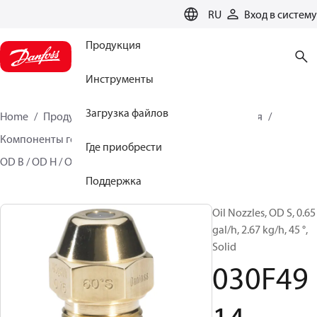
LANGUAGE
RU
Вход в систему
Продукция
Инструменты
Загрузка файлов
Home
Продукция
Решения для теплоснабжения
Компоненты горелок
Топливные форсунки
Где приобрести
OD B / OD H / OD S
030F4914
Поддержка
Oil Nozzles, OD S, 0.65
gal/h, 2.67 kg/h, 45 °,
Solid
030F49