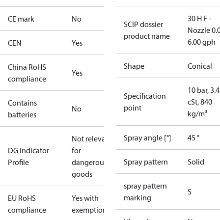
30 H F -
CE mark
No
SCIP dossier
Nozzle 0.
product name
6.00 gph
CEN
Yes
Shape
Conical
China RoHS
Yes
compliance
10 bar, 3.4
Specification
cSt, 840
Contains
point
No
kg/m³
batteries
Spray angle [°]
45 °
Not relevant
DG Indicator
for
Spray pattern
Solid
Profile
dangerous
goods
spray pattern
S
marking
EU RoHS
Yes with
compliance
exemptions