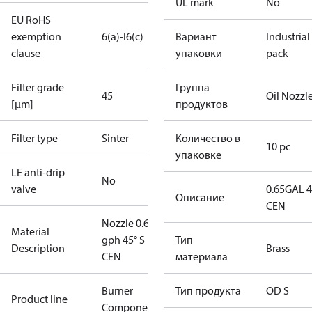
UL mark
No
EU RoHS
exemption
6(a)-I
6(c)
Вариант
Industrial
clause
упаковки
pack
Filter grade
Группа
45
Oil Nozzl
[µm]
продуктов
Filter type
Sinter
Количество в
10 pc
упаковке
LE anti-drip
No
valve
0.65GAL 
Описание
CEN
Nozzle 0.65
Material
gph 45° S
Тип
Description
Brass
CEN
материала
Burner
Тип продукта
OD S
Product line
Components