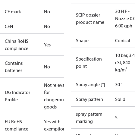
30 H F -
CE mark
No
SCIP dossier
Nozzle 0.
product name
6.00 gph
CEN
No
Shape
Conical
China RoHS
Yes
compliance
10 bar, 3.4
Specification
cSt, 840
Contains
point
No
kg/m³
batteries
Spray angle [°]
30 °
Not relevant
DG Indicator
for
Spray pattern
Solid
Profile
dangerous
goods
spray pattern
S
marking
EU RoHS
Yes with
compliance
exemptions