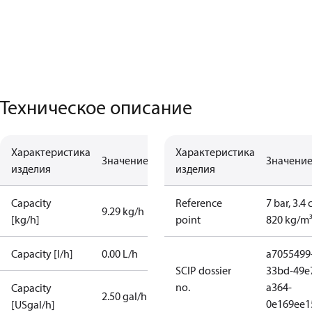
Техническое описание
Характеристика
Характеристика
Значение
Значени
изделия
изделия
Capacity
Reference
7 bar, 3.4 
9.29 kg/h
[kg/h]
point
820 kg/m
Capacity [l/h]
0.00 L/h
a7055499
SCIP dossier
33bd-49e
no.
a364-
Capacity
2.50 gal/h
0e169ee1
[USgal/h]