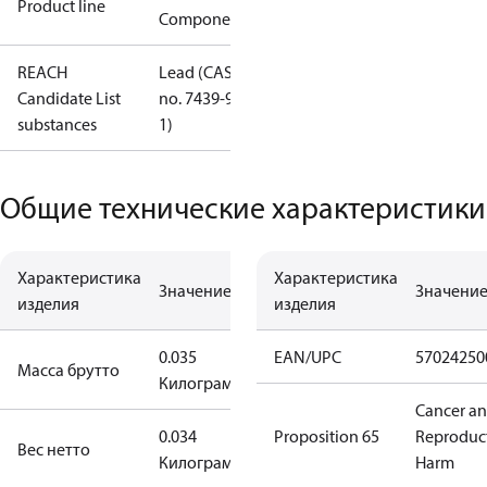
Product line
Components
REACH
Lead (CAS
Candidate List
no. 7439-92-
substances
1)
Общие технические характеристики
Характеристика
Характеристика
Значение
Значени
изделия
изделия
0.035
EAN/UPC
57024250
Масса брутто
Килограмм
Cancer a
0.034
Proposition 65
Reproduc
Вес нетто
Килограмм
Harm