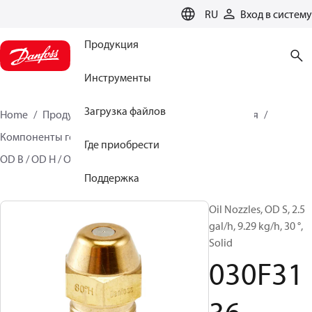
LANGUAGE
RU
Вход в систему
Продукция
Инструменты
Загрузка файлов
Home
Продукция
Решения для теплоснабжения
Компоненты горелок
Топливные форсунки
Где приобрести
OD B / OD H / OD S
030F3136
Поддержка
Oil Nozzles, OD S, 2.5
gal/h, 9.29 kg/h, 30 °,
Solid
030F31