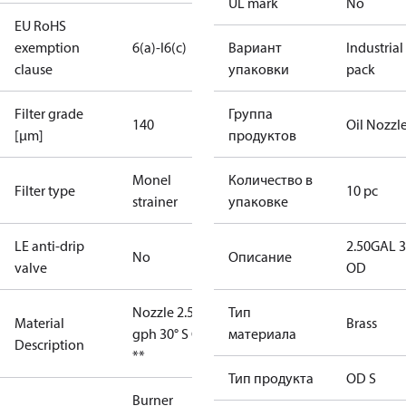
UL mark
No
EU RoHS
exemption
6(a)-I
6(c)
Вариант
Industrial
clause
упаковки
pack
Filter grade
Группа
140
Oil Nozzl
[µm]
продуктов
Monel
Количество в
Filter type
10 pc
strainer
упаковке
LE anti-drip
2.50GAL 
No
Описание
valve
OD
Nozzle 2.50
Тип
Material
Brass
gph 30° S OD
материала
Description
**
Тип продукта
OD S
Burner