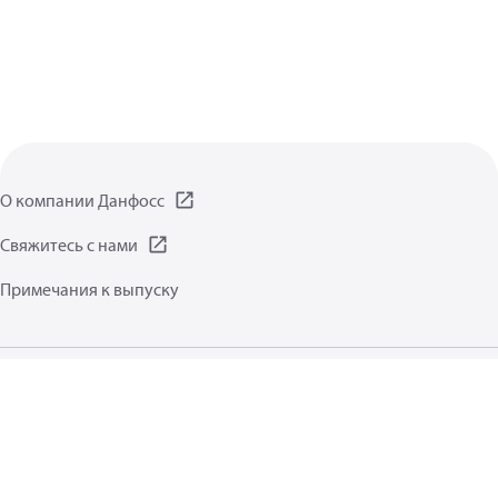
О компании Данфосс
Свяжитесь с нами
Примечания к выпуску
Заявление о защите данных
Условия пользования
Общая информация
Файлы cookie