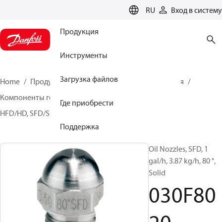
LANGUAGE
RU
Вход в систему
Продукция
Инструменты
Загрузка файлов
Home
Продукция
Решения для теплоснабжения
Компоненты горелок
Топливные форсунки
Где приобрести
HFD/HD, SFD/SD
030F8020
Поддержка
Oil Nozzles, SFD, 1
gal/h, 3.87 kg/h, 80 °,
Solid
030F80