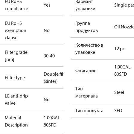
EU RoHS
Вариант
Yes
Single pa
compliance
упаковки
EU RoHS
Группа
Oil Nozzl
exemption
No
продуктов
clause
Количество в
12 pc
Filter grade
упаковке
30-40
[µm]
1.00GAL
Описание
Double filter
80SFD
Filter type
(sinter)
Тип
Steel
LE anti-drip
материала
No
valve
Тип продукта
SFD
Material
1.00GAL
Description
80SFD