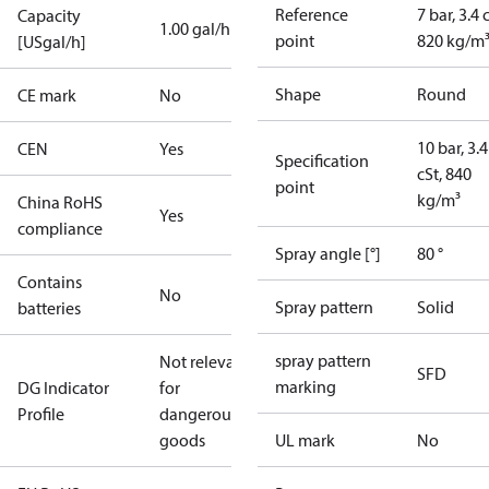
Reference
7 bar, 3.4 
Capacity
1.00 gal/h
point
820 kg/m
[USgal/h]
Shape
Round
CE mark
No
10 bar, 3.4
CEN
Yes
Specification
cSt, 840
point
kg/m³
China RoHS
Yes
compliance
Spray angle [°]
80 °
Contains
No
Spray pattern
Solid
batteries
spray pattern
Not relevant
SFD
marking
DG Indicator
for
Profile
dangerous
goods
UL mark
No