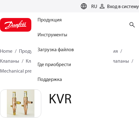
LANGUAGE
RU
Вход в систему
Продукция
Инструменты
Загрузка файлов
Home
Продукция
Решения для холодоснабжения
Клапаны
Клапаны управления и регулирующие клапаны
Где приобрести
Mechanical pressure regulating valves
KVR
Поддержка
KVR