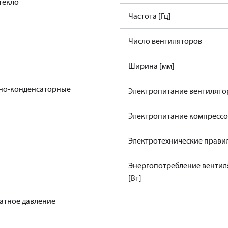
текло
Частота [Гц]
Число вентиляторов
Ширина [мм]
но-конденсаторные
Электропитание вентилятор
Электропитание компрессор
Электротехнические прави
Энергопотребление вентил
[Вт]
атное давление