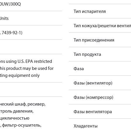
00UWJ300Q
Тип испарителя
nits
Тип кожуха/решетки венти
. 7439-92-1)
Тип присоединения
Тип продукта
ons using U.S. EPA restricted
 this product may be used for
Фаза
sting equipment only
Фазы (вентилятор)
Фазы (компрессор)
ческий шкаф, ресивер,
троль давления,
Фазы вентилятора
 цикличностью
, фильтр-осушитель,
Хладагенты