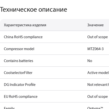
Техническое описание
Характеристика изделия
Значение
China RoHS compliance
Out of scope
Compressor model
MTZ064-3
Contains batteries
No
CoolselectorFilter
Active model
DG Indicator Profile
Not relevant
EU RoHS compliance
Out of scope
Family
Optyma™