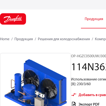
Продукция
Home
Продукция
Решения для холодоснабжения
Компр
OP-HGZC0500UWJ30
114N36
Использование сегме
[В]: 230/3/60
Добавить в сра
Экспорт PDF