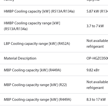
HMBP Cooling capacity [kW] (R513A/R134a)
5.87 kW (R13
HMBP Cooling capacity range [kW]
3.7 to 7 kW
(R513A/R134a)
Not available 
LBP Cooling capacity range [kW] (R452A)
refrigerant
Material Description
OP-HGZC050
MBP Cooling capacity [kW] (R449A)
9.82 кВт
Not available 
MBP Cooling capacity range [kW] (R22)
refrigerant
MBP Cooling capacity range [kW] (R449A)
8.3 to 17 kW