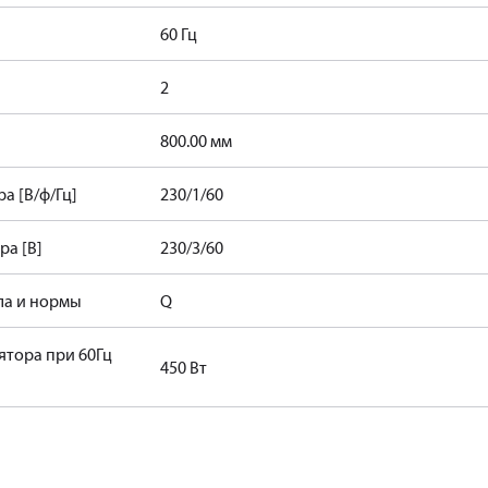
60 Гц
2
800.00 мм
а [В/ф/Гц]
230/1/60
а [В]
230/3/60
ла и нормы
Q
ятора при 60Гц
450 Вт