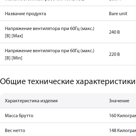
Название продукта
Bare unit
Напряжение вентилятора при 60Гц (макс.)
240 В
[В] [Max]
Напряжение вентилятора при 60Гц (макс.)
220 В
[В] [Min]
Общие технические характеристики
Характеристика изделия
Значение
Масса брутто
160 Килогр
Вес нетто
148 Килогр