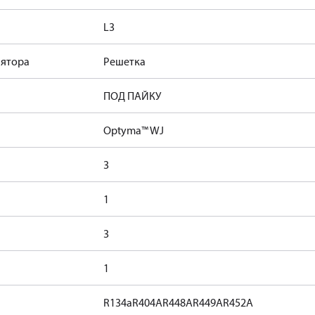
L3
лятора
Решетка
ПОД ПАЙКУ
Optyma™ WJ
3
1
3
1
R134a
R404A
R448A
R449A
R452A