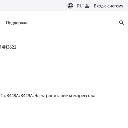
RU
Вход в систему
Поддержка
14N3622
34a; R448A; R449A, Электропитание компрессора