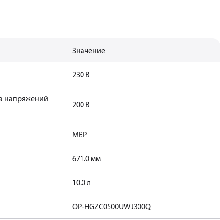
Значение
230 В
а напряжений
200 В
MBP
671.0 мм
10.0 л
OP-HGZC0500UWJ300Q