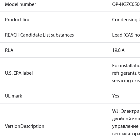
Model number
OP-HGZC05
Product line
Condensing U
REACH Candidate List substances
Lead (CAS no
RLA
19.8 A
For installati
U.S. EPA label
refrigerants,
servicing exi
UL mark
Yes
WJ : Электри
двойной кон
VersionDescription
управление
вентилятора