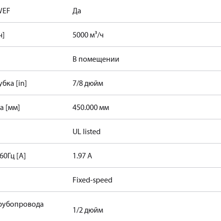
WEF
Да
ч]
5000 м³/ч
В помещении
бка [in]
7/8 дюйм
а [мм]
450.000 мм
UL listed
60Гц [А]
1.97 А
Fixed-speed
рубопровода
1/2 дюйм