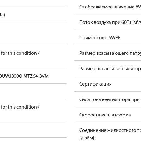
Отображаемое значение A
4a)
Поток воздуха при 60Гц [м³/
Применение AWEF
for this condition /
Размер всасывающего патру
Размер лопасти вентилятор
0UWJ300Q MTZ64-3VM
Сертификация
Сила тока вентилятора при 
for this condition /
Скоростная платформа
Соединение жидкостного т
[дюйм]