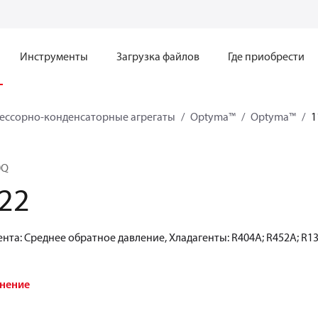
Инструменты
Загрузка файлов
Где приобрести
ессорно-конденсаторные агрегаты
Optyma™
Optyma™
1
0Q
22
нта: Среднее обратное давление, Хладагенты: R404A; R452A; R1
внение