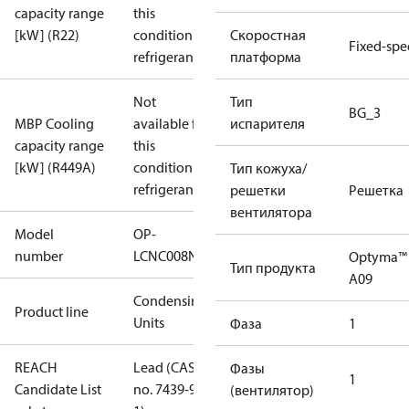
capacity range
this
[kW] (R22)
condition /
Скоростная
Fixed-sp
refrigerant
платформа
Not
Тип
BG_3
MBP Cooling
available for
испарителя
capacity range
this
[kW] (R449A)
condition /
Тип кожуха/
refrigerant
решетки
Решетка
вентилятора
Model
OP-
number
LCNC008NUA09G
Optyma™
Тип продукта
A09
Condensing
Product line
Units
Фаза
1
REACH
Lead (CAS
Фазы
1
Candidate List
no. 7439-92-
(вентилятор)