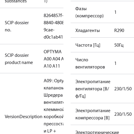
substances
1)
Фазы
1
8264857f-
(компрессор)
SCIP dossier
8840-4808-
no.
9cae-
Хладагенты
R290
d0c1ab415ef5
Частота [Гц]
50Гц
OPTYMA
SCIP dossier
A00 A04 A09
Число
product name
1
A10 A11
вентиляторов
A09 : Optyma с
Электропитание
клапаном
вентилятора [В/
230/1/50
Шредера +
ф/Гц]
вентилятором EC +
клеммной
Электропитание
230/1/50
VersionDescription
коробкой + мин.
компрессора [В]
прессостатами HP
и LP +
Электротехнические