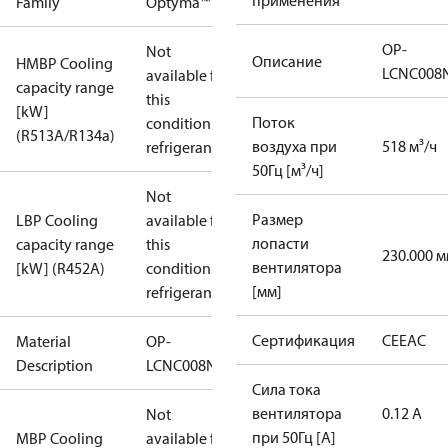
применения
Family
Optyma™
OP-
Not
Описание
HMBP Cooling
LCNC008
available for
capacity range
this
[kW]
Поток
condition /
(R513A/R134a)
воздуха при
518 м³/ч
refrigerant
50Гц [м³/ч]
Not
Размер
LBP Cooling
available for
лопасти
capacity range
this
230.000 
вентилятора
[kW] (R452A)
condition /
[мм]
refrigerant
Сертификация
CE
EAC
Material
OP-
Description
LCNC008NYA09G
Сила тока
вентилятора
0.12 А
Not
при 50Гц [А]
MBP Cooling
available for