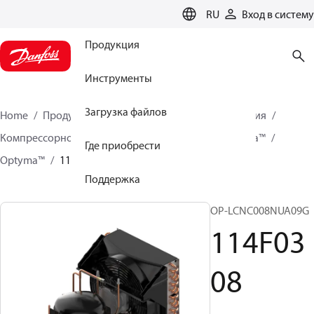
LANGUAGE
RU
Вход в систему
Продукция
Инструменты
Загрузка файлов
Home
Продукция
Решения для холодоснабжения
Компрессорно-конденсаторные агрегаты
Optyma™
Где приобрести
Optyma™
114F0308
Поддержка
OP-LCNC008NUA09G
114F03
08