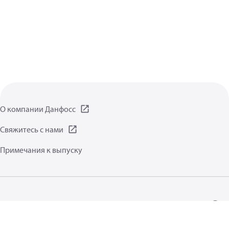
О компании Данфосс
Свяжитесь с нами
Примечания к выпуску
Заявление о защите данных
Условия пользования
Общая информация
Файлы cookie