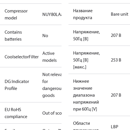
Название
Compressor
Bare unit
NUY80LAa
продукта
model
Напряжение,
Contains
207 В
No
50Гц [В]
batteries
Напряжение,
Active
CoolselectorFilter
50Гц [В]
253 В
models
[макс.]
Not relevant
Нижнее
DG Indicator
for
значение
Profile
dangerous
диапазона
207 В
goods
напряжений
при 60Гц [V]
EU RoHS
Out of scope
compliance
Области
LBP