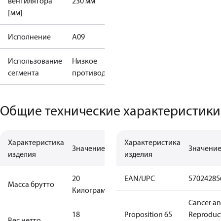
вентилятора
230 мм
[мм]
Исполнение
A09
Использование
Низкое
сегмента
противодавление
Общие технические характеристики
Характеристика
Характеристика
Значение
Значени
изделия
изделия
20
EAN/UPC
57024285
Масса брутто
Килограмм
Cancer a
18
Proposition 65
Reproduc
Вес нетто