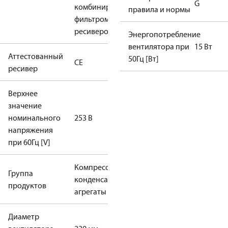
G
комбинированным
правила и нормы
фильтром и
ресивером
Энергопотребление
вентилятора при
15 Вт
Аттестованный
50Гц [Вт]
CE
ресивер
Верхнее
значение
номинального
253 В
напряжения
при 60Гц [V]
Компрессорно-
Группа
конденсаторные
продуктов
агрегаты
Диаметр