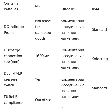
Contains
No
batteries
Класс IP
IP44
Not relevant
Комментарии
DG Indicator
for
к соединению
Standard
Profile
dangerous
на линии
goods
нагнетания
Discharge
Комментарии
connection
16.00 мм
к соединению
Soldering
size [mm]
на линии
нагнетания
Dual HP/LP
pressure
Yes
Комментарии
switch
к соединению
Standard
на линии
нагнетания
EU RoHS
Out of scope
compliance