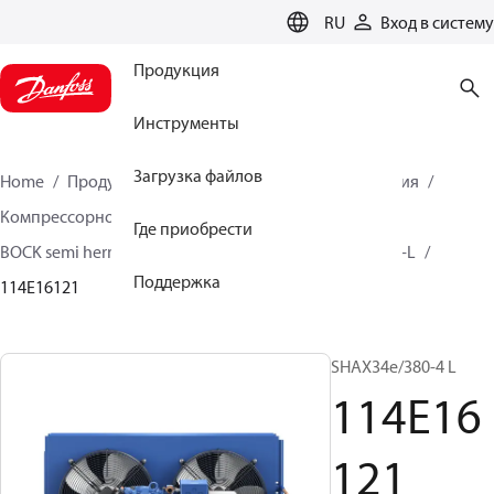
LANGUAGE
RU
Вход в систему
Продукция
Инструменты
Загрузка файлов
Home
Продукция
Решения для холодоснабжения
Компрессорно-конденсаторные агрегаты
Где приобрести
BOCK semi hermetic SHA-L
BOCK semi hermetic SHA-L
Поддержка
114E16121
SHAX34e/380-4 L
114E16
121