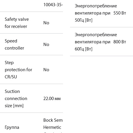
10043-35-3)
Энергопотребление
вентилятора при
550 Вт
Safety valve
50Гц [Вт]
No
for receiver
Энергопотребление
Speed
вентилятора при
800 Вт
No
controller
60Гц [Вт]
Step
protection for
No
CR/SU
Suction
connection
22.00 мм
size [mm]
Bock Semi-
Группа
Hermetic