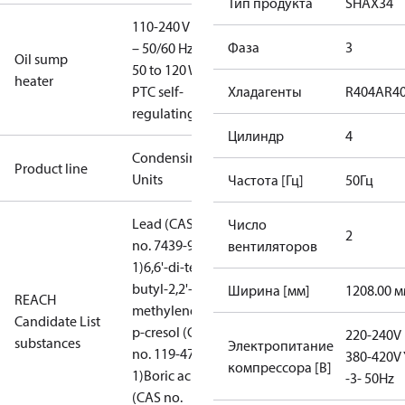
Тип продукта
SHAX34
110-240 V - 1
Фаза
3
– 50/60 Hz,
Oil sump
50 to 120 W,
heater
PTC self-
Хладагенты
R404A
R4
regulating
Цилиндр
4
Condensing
Product line
Units
Частота [Гц]
50Гц
Lead (CAS
Число
2
no. 7439-92-
вентиляторов
1)
6,6'-di-tert-
butyl-2,2'-
Ширина [мм]
1208.00 
REACH
methylenedi-
Candidate List
p-cresol (CAS
220-240V 
substances
Электропитание
no. 119-47-
380-420V 
компрессора [В]
1)
Boric acid
-3- 50Hz
(CAS no.