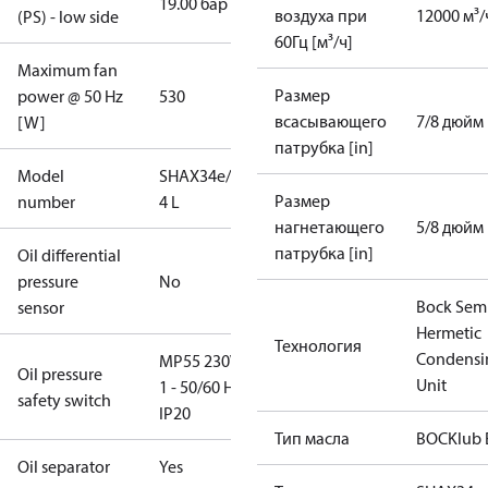
19.00 бар
воздуха при
12000 м³/
(PS) - low side
60Гц [м³/ч]
Maximum fan
Размер
power @ 50 Hz
530
всасывающего
7/8 дюйм
[W]
патрубка [in]
Model
SHAX34e/380-
Размер
number
4 L
нагнетающего
5/8 дюйм
патрубка [in]
Oil differential
pressure
No
Bock Sem
sensor
Hermetic
Технология
Condensi
MP55 230V -
Oil pressure
Unit
1 - 50/60 Hz,
safety switch
IP20
Тип масла
BOCKlub 
Oil separator
Yes