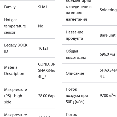
Комментарии
к соединению
Family
SHA L
Soldering
на линии
нагнетания
Hot gas
temperature
No
Название
sensor
Bare unit
продукта
Legacy BOCK
16121
Общая
ID
696.0 мм
высота, мм
COND. UNIT
Material
SHAX34e/
SHAX34e/380-
Описание
Description
4 L
4L_E
Поток
Max pressure
воздуха при
9700 м³/ч
(PS) - high
28.00 бар
50Гц [м³/ч]
side
Поток
Max pressure