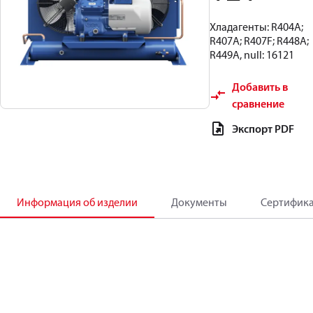
Хладагенты: R404A;
R407A; R407F; R448A;
R449A, null: 16121
Добавить в
сравнение
Экспорт PDF
Информация об изделии
Документы
Сертифик