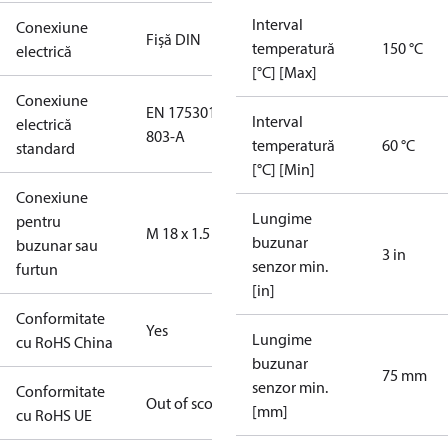
Interval
Conexiune
Fişă DIN
temperatură
150 °C
electrică
[°C] [Max]
Conexiune
EN 175301-
Interval
electrică
803-A
temperatură
60 °C
standard
[°C] [Min]
Conexiune
Lungime
pentru
M 18 x 1.5
buzunar
buzunar sau
3 in
senzor min.
furtun
[in]
Conformitate
Yes
Lungime
cu RoHS China
buzunar
75 mm
senzor min.
Conformitate
Out of scope
[mm]
cu RoHS UE