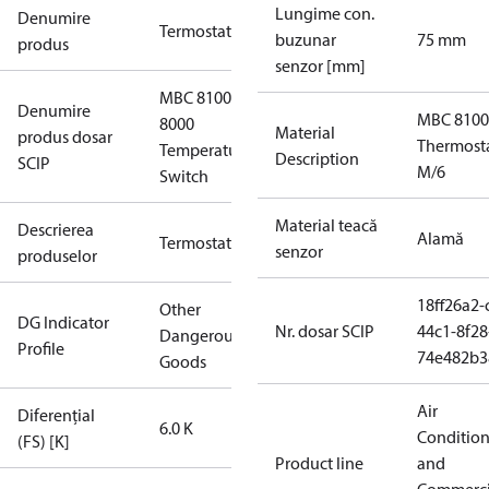
Lungime con.
Denumire
Termostat
buzunar
75 mm
produs
senzor [mm]
MBC 8100
Denumire
MBC 8100
8000
Material
produs dosar
Thermost
Temperature
Description
SCIP
M/6
Switch
Material teacă
Descrierea
Alamă
Termostat
senzor
produselor
18ff26a2-
Other
DG Indicator
Nr. dosar SCIP
44c1-8f28
Dangerous
Profile
74e482b3
Goods
Air
Diferențial
6.0 K
Conditio
(FS) [K]
Product line
and