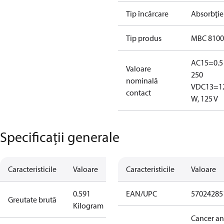
Tip încărcare
Absorbţie
Tip produs
MBC 8100
AC15=0.5 
Valoare
250
nominală
V
DC13=1
contact
W, 125 V
Specificații generale
Caracteristicile
Valoare
Caracteristicile
Valoare
0.591
EAN/UPC
57024285
Greutate brută
Kilogram
Cancer a