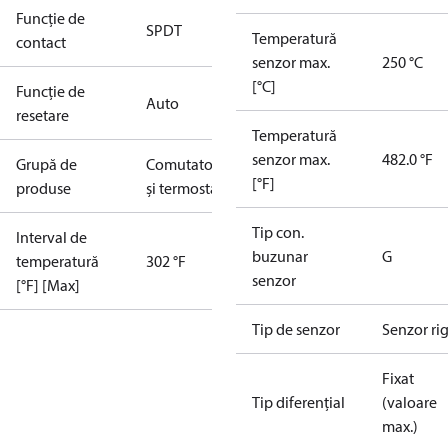
Funcție de
SPDT
Temperatură
contact
senzor max.
250 °C
[°C]
Funcție de
Auto
resetare
Temperatură
senzor max.
482.0 °F
Grupă de
Comutatoare
[°F]
produse
și termostate
Tip con.
Interval de
buzunar
G
temperatură
302 °F
senzor
[°F] [Max]
Tip de senzor
Senzor ri
Fixat
Tip diferențial
(valoare
max.)