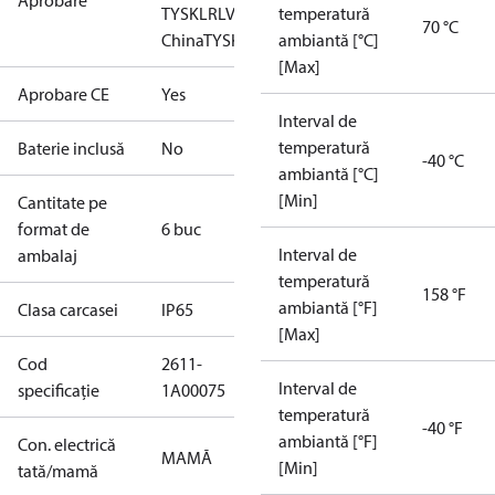
Aprobare
TYSK
LR
LVD
NKK
temperatură
RINA
RMRS
RoHS
RoHS
70 °C
China
TYSK
ambiantă [°C]
[Max]
Aprobare CE
Yes
Interval de
temperatură
Baterie inclusă
No
-40 °C
ambiantă [°C]
[Min]
Cantitate pe
format de
6 buc
Interval de
ambalaj
temperatură
158 °F
ambiantă [°F]
Clasa carcasei
IP65
[Max]
Cod
2611-
Interval de
specificație
1A00075
temperatură
-40 °F
ambiantă [°F]
Con. electrică
MAMĂ
[Min]
tată/mamă