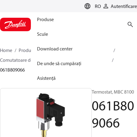
LANGUAGE
RO
Autentificare
Produse
Scule
Download center
Home
Produse
Sensing solutions
Comutatoare
Comutatoare de temperatură
MBC 8000 / MBC 8100
De unde să cumpărați
061B809066
Asistență
Termostat, MBC 8100
061B80
9066