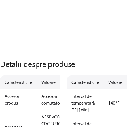
Detalii despre produse
Caracteristicile
Valoare
Caracteristicile
Valoare
Accesorii
Accesorii
Interval de
produs
comutatoare
temperatură
140 °F
[°F] [Min]
ABS
BV
CCC
CCS
CE
DNV
EAC
GL
KRS
LLC
CDC EURO-
Interval de