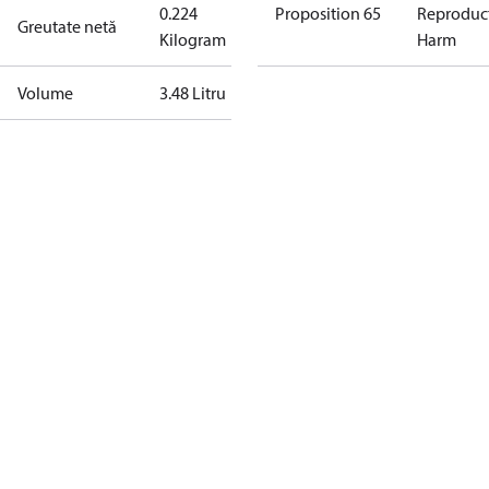
0.224
Proposition 65
Reproduc
Greutate netă
Kilogram
Harm
Volume
3.48 Litru