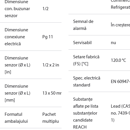
Commerci
Dimensiune
Refrigera
con. buzunar
1/2
senzor
Semnal de
În creşter
alarmă
Dimensiune
conexiune
Pg 11
Servisabil
nu
electrică
Setare fabrică
Dimensiune
120.0 °C
(FS) [°C]
senzor (Ø x L)
1/2 x 2 in
[in]
Spec. electrică
EN 60947
standard
Dimensiune
senzor (Ø x L)
13 x 50 mm
Substanțe
[mm]
aflate pe lista
Lead (CA
substanțelor
no. 7439-
Formatul
Pachet
candidate
1)
ambalajului
multiplu
REACH