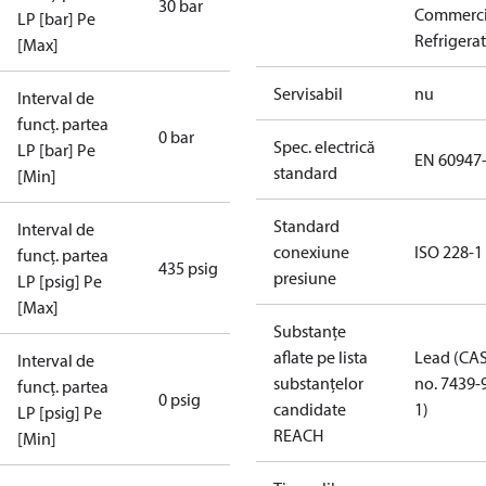
30 bar
Commerci
LP [bar] Pe
Refrigera
[Max]
Servisabil
nu
Interval de
funcț. partea
0 bar
Spec. electrică
LP [bar] Pe
EN 60947
standard
[Min]
Standard
Interval de
conexiune
ISO 228-1
funcț. partea
435 psig
presiune
LP [psig] Pe
[Max]
Substanțe
aflate pe lista
Lead (CA
Interval de
substanțelor
no. 7439-
funcț. partea
0 psig
candidate
1)
LP [psig] Pe
REACH
[Min]