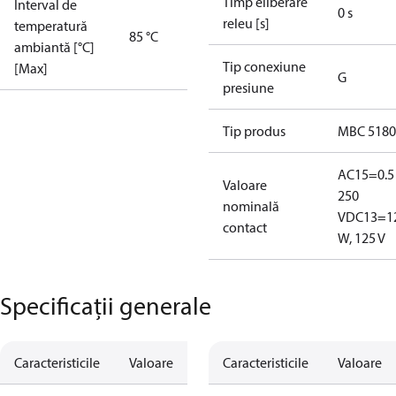
Timp eliberare
Interval de
0 s
releu [s]
temperatură
85 °C
ambiantă [°C]
Tip conexiune
[Max]
G
presiune
Tip produs
MBC 5180
AC15=0.5 
Valoare
250
nominală
V
DC13=1
contact
W, 125 V
Specificații generale
Caracteristicile
Valoare
Caracteristicile
Valoare