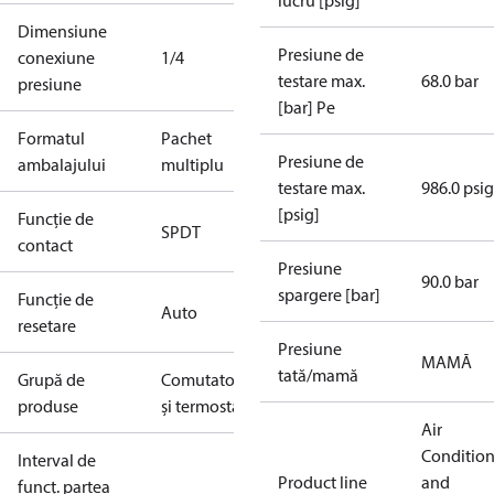
lucru [psig]
Dimensiune
Presiune de
conexiune
1/4
testare max.
68.0 bar
presiune
[bar] Pe
Formatul
Pachet
Presiune de
ambalajului
multiplu
testare max.
986.0 psig
[psig]
Funcție de
SPDT
contact
Presiune
90.0 bar
spargere [bar]
Funcție de
Auto
resetare
Presiune
MAMĂ
tată/mamă
Grupă de
Comutatoare
produse
și termostate
Air
Conditio
Interval de
Product line
and
funcț. partea