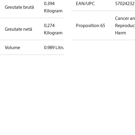
0.394
EAN/UPC
57024232
Greutate brută
Kilogram
Cancer a
0.274
Proposition 65
Reproduc
Greutate netă
Kilogram
Harm
Volume
0.989 Litru