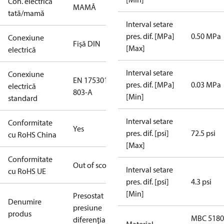
Con. electrică
MAMĂ
tată/mamă
Interval setare
pres. dif. [MPa]
0.50 MPa
Conexiune
Fişă DIN
[Max]
electrică
Interval setare
Conexiune
EN 175301-
pres. dif. [MPa]
0.03 MPa
electrică
803-A
[Min]
standard
Interval setare
Conformitate
Yes
pres. dif. [psi]
72.5 psi
cu RoHS China
[Max]
Conformitate
Out of scope
Interval setare
cu RoHS UE
pres. dif. [psi]
4.3 psi
[Min]
Presostat
Denumire
presiune
produs
MBC 5180
diferenţială