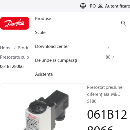
LANGUAGE
RO
Autentificare
Produse
Scule
Download center
Home
Produse
Sensing solutions
Comutatoare
Presostate cu presiune diferențială
MBC 5080 and 5180
De unde să cumpărați
061B128066
Asistență
Presostat presiune
diferenţială, MBC
5180
061B12