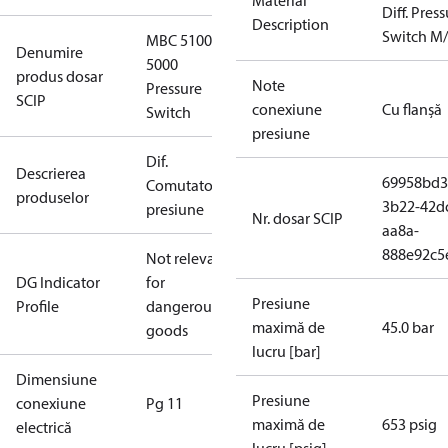
Material
Diff. Pres
Description
Switch M
MBC 5100
Denumire
5000
produs dosar
Note
Pressure
SCIP
conexiune
Cu flanşă
Switch
presiune
Dif.
Descrierea
69958bd3
Comutator
produselor
3b22-42d
presiune
Nr. dosar SCIP
aa8a-
888e92c5
Not relevant
DG Indicator
for
Presiune
Profile
dangerous
maximă de
45.0 bar
goods
lucru [bar]
Dimensiune
Presiune
conexiune
Pg 11
maximă de
653 psig
electrică