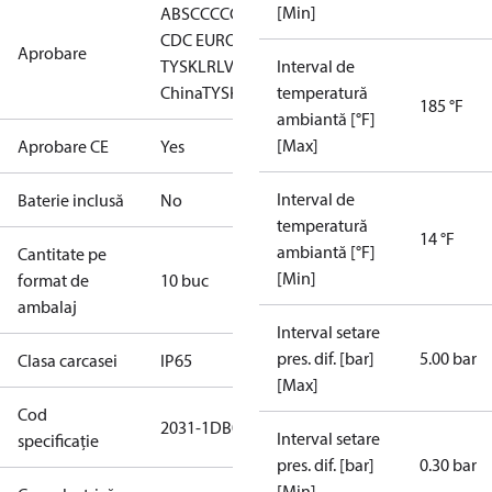
[Min]
ABS
CCC
CCS
CE
EAC
GL
KRS
LLC
CDC EURO-
Aprobare
TYSK
LR
LVD
NKK
Interval de
RINA
RoHS
RoHS
China
TYSK
temperatură
185 °F
ambiantă [°F]
[Max]
Aprobare CE
Yes
Interval de
Baterie inclusă
No
temperatură
14 °F
ambiantă [°F]
Cantitate pe
[Min]
format de
10 buc
ambalaj
Interval setare
pres. dif. [bar]
5.00 bar
Clasa carcasei
IP65
[Max]
Cod
2031-1DB04
Interval setare
specificație
pres. dif. [bar]
0.30 bar
[Min]