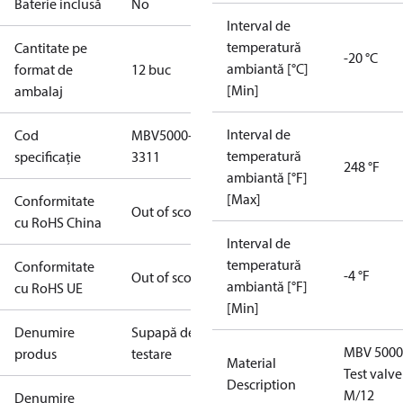
Baterie inclusă
No
Interval de
temperatură
Cantitate pe
-20 °C
ambiantă [°C]
format de
12 buc
[Min]
ambalaj
Interval de
Cod
MBV5000-
temperatură
specificație
3311
248 °F
ambiantă [°F]
[Max]
Conformitate
Out of scope
cu RoHS China
Interval de
temperatură
Conformitate
-4 °F
Out of scope
ambiantă [°F]
cu RoHS UE
[Min]
Denumire
Supapă de
MBV 5000
produs
testare
Material
Test valve
Description
M/12
Denumire