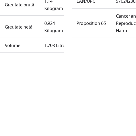
1.14
EAN/UPC
57024230
Greutate brută
Kilogram
Cancer a
0.924
Proposition 65
Reproduc
Greutate netă
Kilogram
Harm
Volume
1.703 Litru