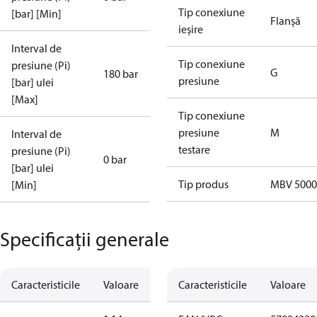
Tip conexiune
[bar] [Min]
Flanşă
ieșire
Interval de
Tip conexiune
presiune (Pi)
G
180 bar
presiune
[bar] ulei
[Max]
Tip conexiune
presiune
M
Interval de
testare
presiune (Pi)
0 bar
[bar] ulei
Tip produs
MBV 5000
[Min]
Specificații generale
Caracteristicile
Valoare
Caracteristicile
Valoare