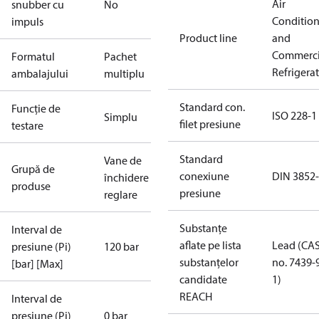
Air
snubber cu
No
Conditio
impuls
Product line
and
Commerci
Formatul
Pachet
Refrigera
ambalajului
multiplu
Standard con.
Funcție de
ISO 228-1
Simplu
filet presiune
testare
Standard
Vane de
Grupă de
conexiune
DIN 3852
închidere și
produse
presiune
reglare
Substanțe
Interval de
aflate pe lista
Lead (CA
presiune (Pi)
120 bar
substanțelor
no. 7439-
[bar] [Max]
candidate
1)
REACH
Interval de
presiune (Pi)
0 bar