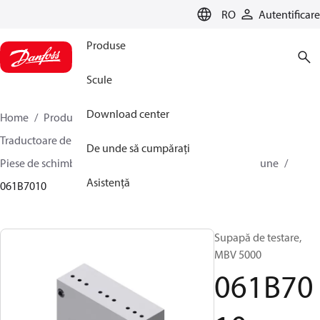
LANGUAGE
RO
Autentificare
Produse
Scule
Download center
Home
Produse
Sensing solutions
Traductoare de presiune și accesorii
De unde să cumpărați
Piese de schimb și accesorii pentru traductoare de presiune
Asistență
061B7010
Supapă de testare,
MBV 5000
061B70