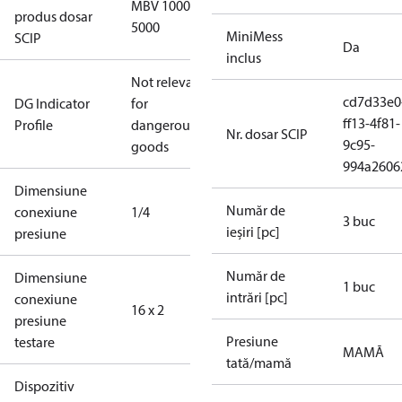
MBV 1000-
produs dosar
5000
MiniMess
SCIP
Da
inclus
Not relevant
cd7d33e0
DG Indicator
for
ff13-4f81-
Profile
dangerous
Nr. dosar SCIP
9c95-
goods
994a2606
Dimensiune
Număr de
conexiune
1/4
3 buc
ieșiri [pc]
presiune
Număr de
Dimensiune
1 buc
intrări [pc]
conexiune
16 x 2
presiune
Presiune
testare
MAMĂ
tată/mamă
Dispozitiv