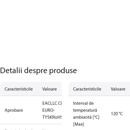
Detalii despre produse
Caracteristicile
Valoare
Caracteristicile
Valoare
EAC
LLC CDC
Interval de
Aprobare
EURO-
temperatură
120 °C
TYSK
RoHS
ambiantă [°C]
[Max]