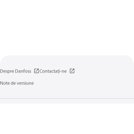
Despre Danfoss
Contactați-ne
Note de versiune
Politica de confidențialitate
Termene și condiții generale
Setări generale
Module cookie