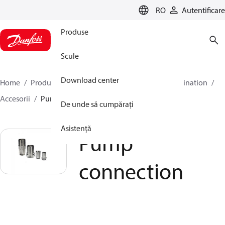
LANGUAGE
RO
Autentificare
Produse
Scule
Download center
Home
Produse
Pompe de înaltă presiune
Desalination
Accesorii
Pump connection
De unde să cumpărați
Asistență
Pump
connection