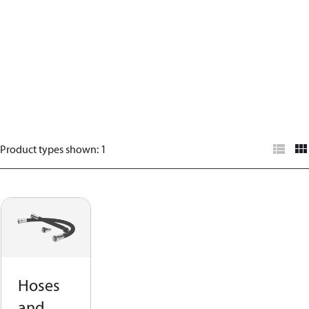
Product types shown
:
1
Hoses
and