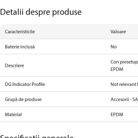
Detalii despre produse
Caracteristicile
Valoare
Baterie inclusă
No
Con presetupă
Descriere
EPDM
DG Indicator Profile
Not relevant
Grupă de produse
Accesorii - S
Material
EPDM
Specificații generale