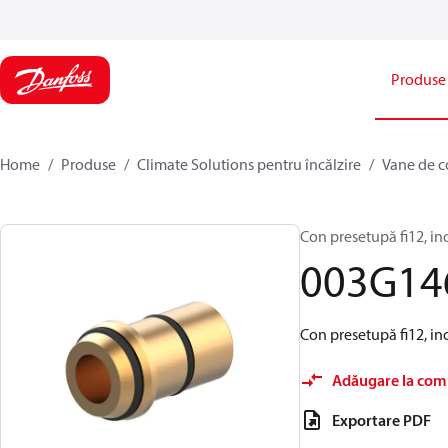
Produse
Home
Produse
Climate Solutions pentru încălzire
Vane de c
Con presetupă fi12, in
003G14
Con presetupă fi12, in
Adăugare la com
Exportare PDF