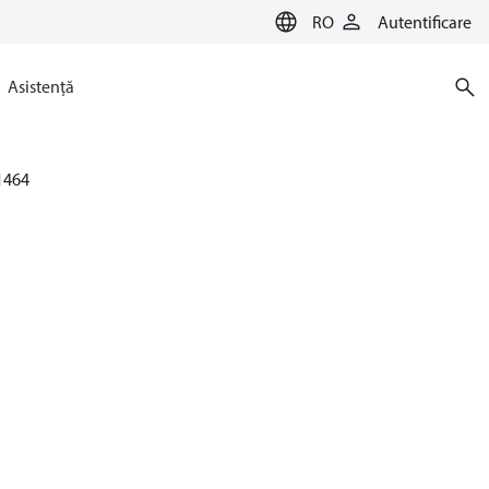
RO
Autentificare
Asistență
1464