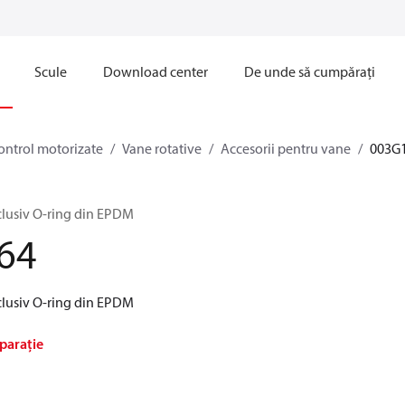
Scule
Download center
De unde să cumpărați
ontrol motorizate
Vane rotative
Accesorii pentru vane
003G
clusiv O-ring din EPDM
64
clusiv O-ring din EPDM
parație