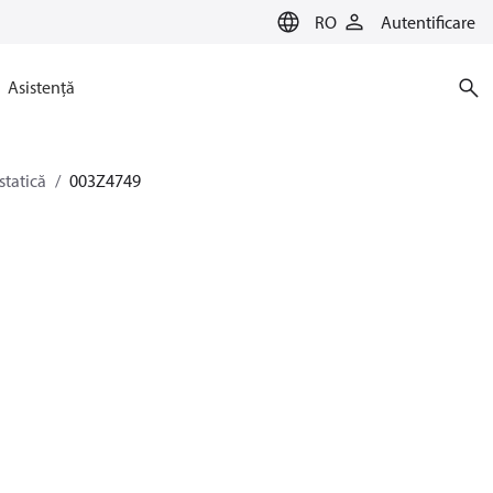
RO
Autentificare
Asistență
statică
003Z4749