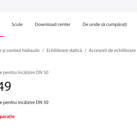
Scule
Download center
De unde să cumpărați
e și control hidraulic
Echilibrare statică
Accesorii de echilibrare 
e pentru încălzire DN 50
49
e pentru încălzire DN 50
parație