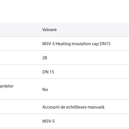
Valoare
MSV-S Heating insulation cap DN15
28
DN 15
tanțelor
No
Accesorii de echilibrare manuală
MSV-S