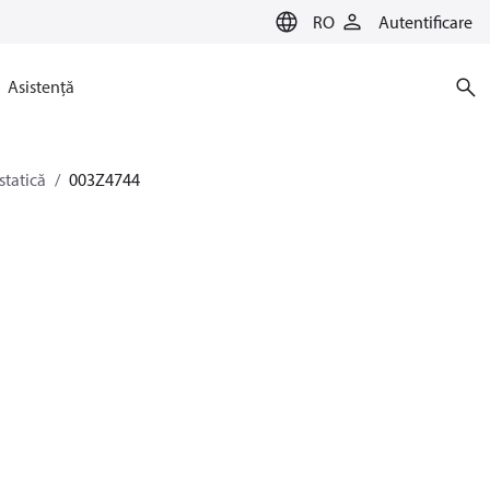
RO
Autentificare
Asistență
statică
003Z4744