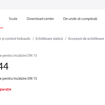
Scule
Download center
De unde să cumpărați
e și control hidraulic
Echilibrare statică
Accesorii de echilibrare 
e pentru încălzire DN 15
44
e pentru încălzire DN 15
parație