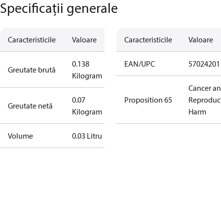
Specificații generale
Caracteristicile
Valoare
Caracteristicile
Valoare
0.138
EAN/UPC
57024201
Greutate brută
Kilogram
Cancer a
0.07
Proposition 65
Reproduc
Greutate netă
Kilogram
Harm
Volume
0.03 Litru