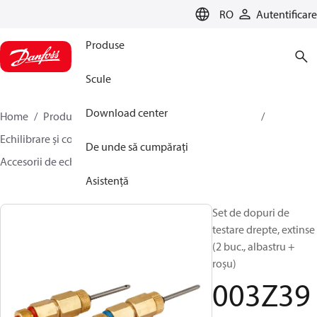
LANGUAGE
RO
Autentificare
Produse
Scule
Download center
Home
Produse
Climate Solutions pentru încălzire
Echilibrare și control hidraulic
Echilibrare statică
De unde să cumpărați
Accesorii de echilibrare statică
003Z3946
Asistență
Set de dopuri de
testare drepte, extinse
(2 buc., albastru +
roșu)
003Z39