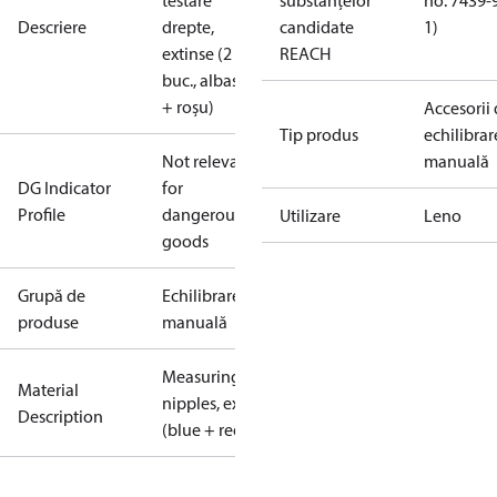
testare
substanțelor
no. 7439-
Descriere
drepte,
candidate
1)
extinse (2
REACH
buc., albastru
+ roșu)
Accesorii
Tip produs
echilibrar
Not relevant
manuală
DG Indicator
for
Profile
dangerous
Utilizare
Leno
goods
Grupă de
Echilibrare
produse
manuală
Measuring
Material
nipples, ext.
Description
(blue + red)