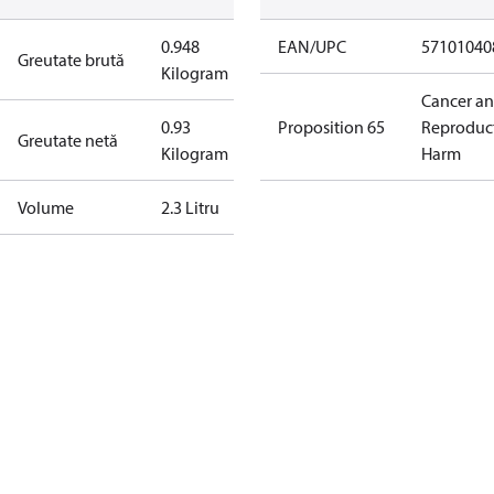
0.948
EAN/UPC
57101040
Greutate brută
Kilogram
Cancer a
0.93
Proposition 65
Reproduc
Greutate netă
Kilogram
Harm
Volume
2.3 Litru