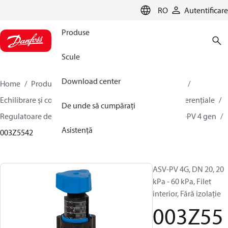
LANGUAGE
RO
Autentificare
Produse
Scule
Download center
Home
Produse
Climate Solutions pentru încălzire
Echilibrare și control hidraulic
Controlul presiunii diferențiale
De unde să cumpărați
Regulatoare de presiune diferențială
ASV-PV
ASV-PV 4 gen
Asistență
003Z5542
ASV-PV 4G, DN 20, 20
kPa - 60 kPa, Filet
interior, Fără izolație
003Z55