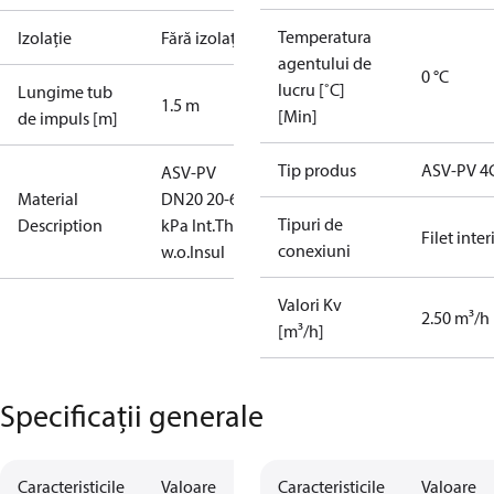
Temperatura
Izolație
Fără izolație
agentului de
0 °C
lucru [˚C]
Lungime tub
1.5 m
[Min]
de impuls [m]
Tip produs
ASV-PV 4
ASV-PV
Material
DN20 20-60
Tipuri de
Description
kPa Int.Thr.
Filet inter
conexiuni
w.o.Insul
Valori Kv
2.50 m³/h
[m³/h]
Specificații generale
Caracteristicile
Valoare
Caracteristicile
Valoare