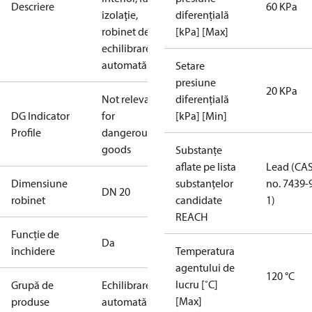
Descriere
60 KPa
izolaţie,
diferențială
robinet de
[kPa] [Max]
echilibrare
automată
Setare
presiune
20 KPa
Not relevant
diferențială
DG Indicator
for
[kPa] [Min]
Profile
dangerous
goods
Substanțe
aflate pe lista
Lead (CA
Dimensiune
substanțelor
no. 7439-
DN 20
robinet
candidate
1)
REACH
Funcție de
Da
închidere
Temperatura
agentului de
120 °C
lucru [˚C]
Grupă de
Echilibrare
[Max]
produse
automată