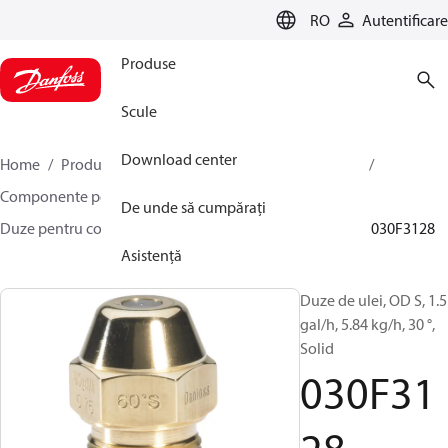
LANGUAGE
RO
Autentificare
Produse
Scule
Download center
Home
Produse
Climate Solutions pentru încălzire
Componente pentru arzătoare
De unde să cumpărați
Duze pentru combustibil lichid
OD B / OD H / OD S
030F3128
Asistență
Duze de ulei, OD S, 1.5
gal/h, 5.84 kg/h, 30 °,
Solid
030F31