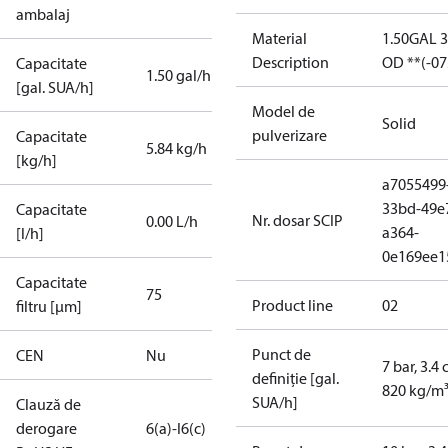
ambalaj
Material
1.50GAL 
Description
OD **(-07
Capacitate
1.50 gal/h
[gal. SUA/h]
Model de
Solid
pulverizare
Capacitate
5.84 kg/h
[kg/h]
a7055499
33bd-49e
Capacitate
Nr. dosar SCIP
0.00 L/h
a364-
[l/h]
0e169ee1
Capacitate
75
Product line
02
filtru [µm]
Punct de
CEN
Nu
7 bar, 3.4 
definiție [gal.
820 kg/m
SUA/h]
Clauză de
derogare
6(a)-I
6(c)