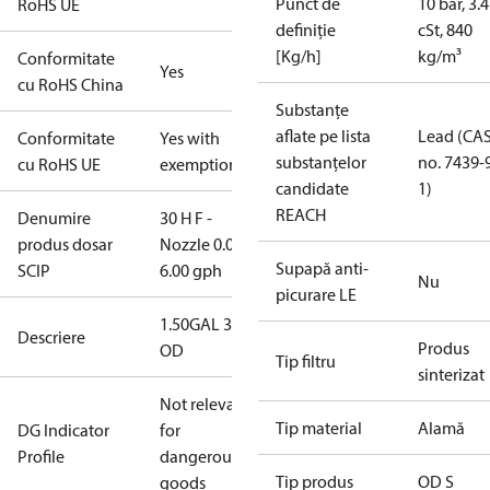
Punct de
10 bar, 3.4
RoHS UE
definiție
cSt, 840
[Kg/h]
kg/m³
Conformitate
Yes
cu RoHS China
Substanțe
aflate pe lista
Lead (CA
Conformitate
Yes with
substanțelor
no. 7439-
cu RoHS UE
exemptions
candidate
1)
REACH
Denumire
30 H F -
produs dosar
Nozzle 0.00-
Supapă anti-
SCIP
6.00 gph
Nu
picurare LE
1.50GAL 30S
Descriere
Produs
OD
Tip filtru
sinterizat
Not relevant
Tip material
Alamă
DG Indicator
for
Profile
dangerous
Tip produs
OD S
goods