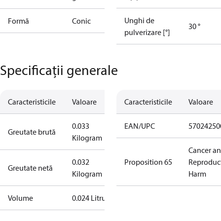
Unghi de
Formă
Conic
30 °
pulverizare [°]
Specificații generale
Caracteristicile
Valoare
Caracteristicile
Valoare
0.033
EAN/UPC
57024250
Greutate brută
Kilogram
Cancer a
0.032
Proposition 65
Reproduc
Greutate netă
Kilogram
Harm
Volume
0.024 Litru