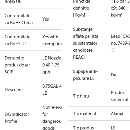
Punct de
11.6 bar, 3
RoHS UE
definiție
cSt, 840
[Kg/h]
kg/m³
Conformitate
Yes
cu RoHS China
Substanțe
aflate pe lista
Lead (CA
Conformitate
Yes with
substanțelor
no. 7439-
cu RoHS UE
exemptions
candidate
1)
REACH
Denumire
LE Nozzles
produs dosar
0.40-1.75
Supapă anti-
SCIP
gph
Da
picurare LE
0.75GAL 45S
Descriere
Produs
LE
Tip filtru
sinterizat
Not relevant
Tip material
Alamă
DG Indicator
for
Profile
dangerous
Tip produs
LE
goods