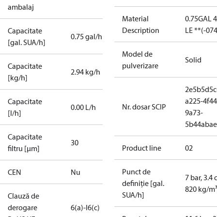
ambalaj
Material
0.75GAL 
Description
LE **(-07
Capacitate
0.75 gal/h
[gal. SUA/h]
Model de
Solid
pulverizare
Capacitate
2.94 kg/h
[kg/h]
2e5b5d5c
a225-4f44
Capacitate
Nr. dosar SCIP
0.00 L/h
9a73-
[l/h]
5b44abae
Capacitate
30
Product line
02
filtru [µm]
Punct de
CEN
Nu
7 bar, 3.4 
definiție [gal.
820 kg/m
SUA/h]
Clauză de
derogare
6(a)-I
6(c)