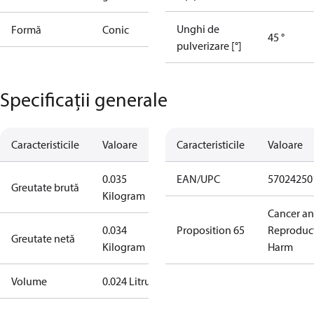
Unghi de
Formă
Conic
45 °
pulverizare [°]
Specificații generale
Caracteristicile
Valoare
Caracteristicile
Valoare
0.035
EAN/UPC
57024250
Greutate brută
Kilogram
Cancer a
0.034
Proposition 65
Reproduc
Greutate netă
Kilogram
Harm
Volume
0.024 Litru