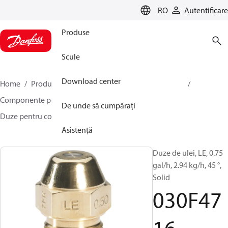
LANGUAGE
RO
Autentificare
Produse
Scule
Download center
Home
Produse
Climate Solutions pentru încălzire
Componente pentru arzătoare
De unde să cumpărați
Duze pentru combustibil lichid
LE
030F4716
Asistență
Duze de ulei, LE, 0.75
gal/h, 2.94 kg/h, 45 °,
Solid
030F47