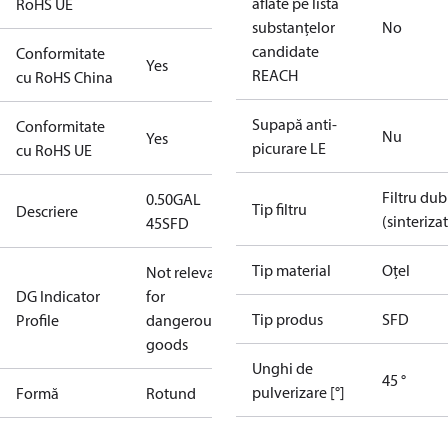
aflate pe lista
RoHS UE
substanțelor
No
candidate
Conformitate
Yes
REACH
cu RoHS China
Supapă anti-
Conformitate
Nu
Yes
picurare LE
cu RoHS UE
Filtru dub
0.50GAL
Tip filtru
Descriere
(sinterizat
45SFD
Tip material
Oțel
Not relevant
DG Indicator
for
Tip produs
SFD
Profile
dangerous
goods
Unghi de
45 °
pulverizare [°]
Formă
Rotund