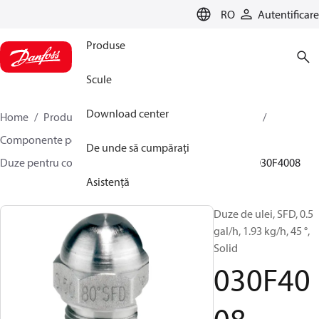
LANGUAGE
RO
Autentificare
Produse
Scule
Download center
Home
Produse
Climate Solutions pentru încălzire
Componente pentru arzătoare
De unde să cumpărați
Duze pentru combustibil lichid
HFD/HD, SFD/SD
030F4008
Asistență
Duze de ulei, SFD, 0.5
gal/h, 1.93 kg/h, 45 °,
Solid
030F40