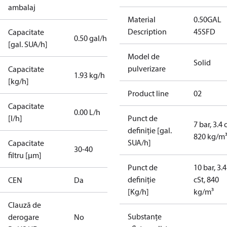
ambalaj
Material
0.50GAL
Description
45SFD
Capacitate
0.50 gal/h
[gal. SUA/h]
Model de
Solid
pulverizare
Capacitate
1.93 kg/h
[kg/h]
Product line
02
Capacitate
0.00 L/h
[l/h]
Punct de
7 bar, 3.4 
definiție [gal.
820 kg/m
SUA/h]
Capacitate
30-40
filtru [µm]
Punct de
10 bar, 3.4
definiție
cSt, 840
CEN
Da
[Kg/h]
kg/m³
Clauză de
Substanțe
derogare
No