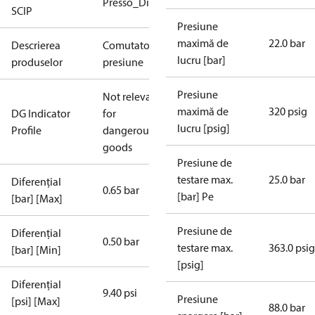
Presso_Diff.Presso
SCIP
Presiune
maximă de
22.0 bar
Descrierea
Comutator
lucru [bar]
produselor
presiune
Presiune
Not relevant
maximă de
320 psig
DG Indicator
for
lucru [psig]
Profile
dangerous
goods
Presiune de
testare max.
25.0 bar
Diferențial
0.65 bar
[bar] Pe
[bar] [Max]
Presiune de
Diferențial
0.50 bar
testare max.
363.0 psig
[bar] [Min]
[psig]
Diferențial
9.40 psi
Presiune
[psi] [Max]
88.0 bar