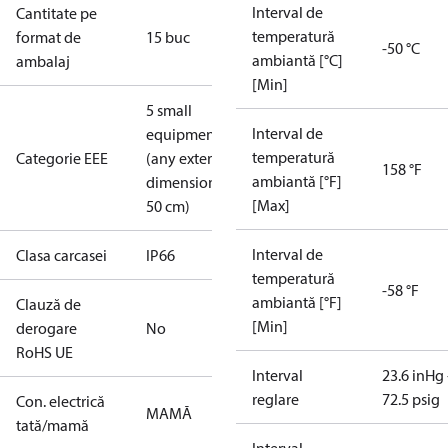
Interval de
Cantitate pe
temperatură
format de
15 buc
-50 °C
ambiantă [°C]
ambalaj
[Min]
5 small
Interval de
equipment
temperatură
Categorie EEE
(any external
158 °F
ambiantă [°F]
dimension <
[Max]
50 cm)
Interval de
Clasa carcasei
IP66
temperatură
-58 °F
ambiantă [°F]
Clauză de
[Min]
derogare
No
RoHS UE
Interval
23.6 inHg 
reglare
72.5 psig
Con. electrică
MAMĂ
tată/mamă