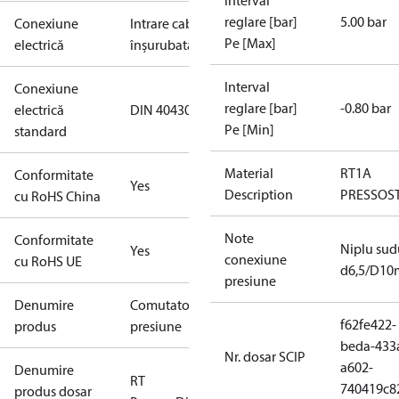
Interval
reglare [bar]
5.00 bar
Conexiune
Intrare cablu
Pe [Max]
electrică
înşurubată
Interval
Conexiune
reglare [bar]
-0.80 bar
electrică
DIN 40430
Pe [Min]
standard
Material
RT1A
Conformitate
Yes
Description
PRESSOS
cu RoHS China
Note
Conformitate
Niplu sud
Yes
conexiune
cu RoHS UE
d6,5/D1
presiune
Denumire
Comutator
f62fe422-
produs
presiune
beda-433
Nr. dosar SCIP
a602-
Denumire
RT
740419c8
produs dosar