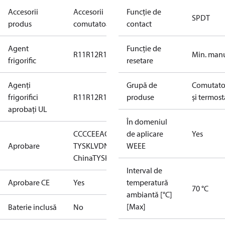
Accesorii
Accesorii
Funcție de
SPDT
produs
comutatoare
contact
Agent
Funcție de
R11
R12
R123
R124
R134a
R22
R404A
R407A
Min. man
R407
frigorific
resetare
Agenți
Grupă de
Comutato
frigorifici
R11
R12
R123
R124
produse
R134a
R22
R404A
R407A
și termost
R407
aprobați UL
În domeniul
CCC
CE
EAC
LLC CDC EURO-
de aplicare
Yes
Aprobare
TYSK
LVD
NKK
RINA
WEEE
RMRS
RoHS
RoHS
China
TYSK
Interval de
Aprobare CE
Yes
temperatură
70 °C
ambiantă [°C]
[Max]
Baterie inclusă
No