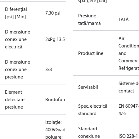
spargere [bar]
Diferențial
7.30 psi
Presiune
[psi] [Min]
TATĂ
tată/mamă
Dimensiune
Air
conexiune
2xPg 13.5
Conditio
electrică
Product line
and
Commerci
Dimensiune
Refrigera
conexiune
3/8
presiune
Sisteme d
Servisabil
contact
Element
detectare
Burdufuri
Spec. electrică
EN 60947
presiune
standard
4/-5
Izolaţie:
Standard
400V
Grad de
conexiune
ISO 228-1
poluare: