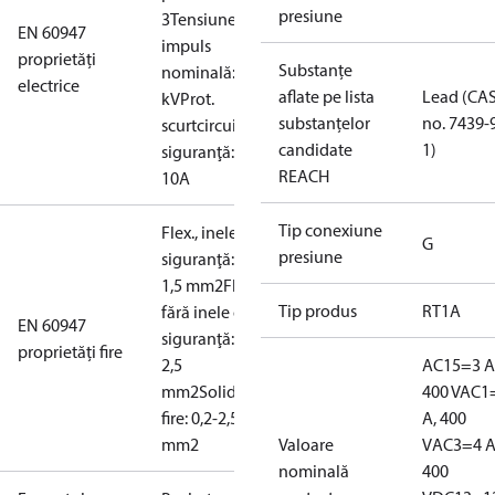
presiune
3
Tensiune de
EN 60947
impuls
proprietăți
Substanțe
nominală: 4
electrice
aflate pe lista
Lead (CA
kV
Prot.
substanțelor
no. 7439-
scurtcircuit,
candidate
1)
siguranţă:
REACH
10A
Tip conexiune
Flex., inele de
G
presiune
siguranţă: 0,2-
1,5 mm2
Flex,
Tip produs
RT1A
fără inele de
EN 60947
siguranţă: 0,2-
proprietăți fire
2,5
AC15=3 A
mm2
Solid/din
400 V
AC1
fire: 0,2-2,5
A, 400
mm2
Valoare
V
AC3=4 A
nominală
400