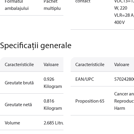
contact
V
DC13=1
Formatul
Pachet
W, 220
ambalajului
multiplu
V
LR=28 A
400 V
Specificații generale
Caracteristicile
Valoare
Caracteristicile
Valoare
0.926
EAN/UPC
57024280
Greutate brută
Kilogram
Cancer a
0.816
Proposition 65
Reproduc
Greutate netă
Kilogram
Harm
Volume
2.685 Litru