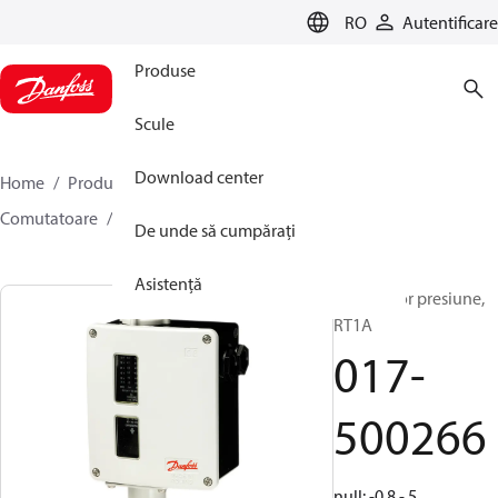
LANGUAGE
RO
Autentificare
Produse
Scule
Download center
Home
Produse
Climate Solutions pentru răcire
Comutatoare
Presostate
RT
017-500266
De unde să cumpărați
Asistență
Comutator presiune,
RT1A
017-
500266
null: -0.8 - 5,