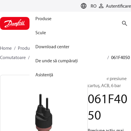
LANGUAGE
RO
Autentificare
Produse
Scule
Download center
Home
Produse
Climate Solutions pentru răcire
Comutatoare
Minipresostate tip cartuș
ACB / CCB
061F4050
De unde să cumpărați
Asistență
Comutator presiune
cartuş, ACB, 6 bar
061F40
50
Presiune activ. mai