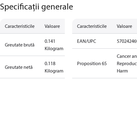
Specificații generale
Caracteristicile
Valoare
Caracteristicile
Valoare
0.141
EAN/UPC
57024246
Greutate brută
Kilogram
Cancer a
0.118
Proposition 65
Reproduc
Greutate netă
Kilogram
Harm