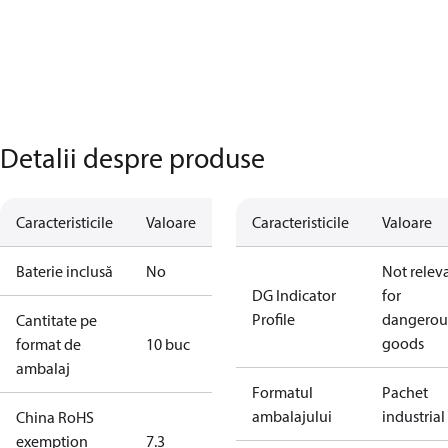
Detalii despre produse
Caracteristicile
Valoare
Caracteristicile
Valoare
Baterie inclusă
No
Not relev
DG Indicator
for
Profile
dangerou
Cantitate pe
goods
format de
10 buc
ambalaj
Formatul
Pachet
ambalajului
industrial
China RoHS
exemption
7.3