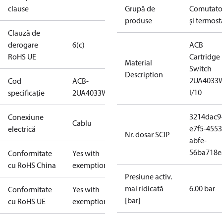
clause
Grupă de
Comutato
produse
și termost
Clauză de
derogare
6(c)
ACB
RoHS UE
Cartridge
Material
Switch
Description
2UA4033
Cod
ACB-
I/10
specificație
2UA4033W
3214dac9
Conexiune
Cablu
e7f5-4553
electrică
Nr. dosar SCIP
abfe-
56ba718e
Conformitate
Yes with
cu RoHS China
exemptions
Presiune activ.
mai ridicată
6.00 bar
Conformitate
Yes with
[bar]
cu RoHS UE
exemptions