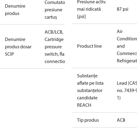
Presiune activ.
Comutator
Denumire
mai ridicată
87 psi
presiune
produs
[psi]
cartuş
Air
ACB/LCB,
Conditio
Denumire
Cartridge
Product line
and
produs dosar
pressure
Commerci
SCIP
switch, flare
Refrigera
connection
Substanțe
aflate pe lista
Lead (CA
substanțelor
no. 7439-
candidate
1)
REACH
Tip produs
ACB