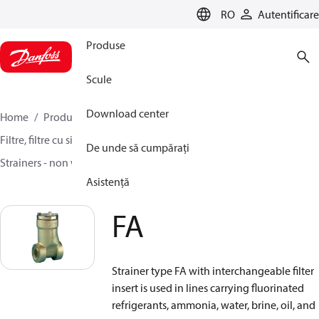
LANGUAGE
RO
Autentificare
Produse
Scule
Download center
Home
Produse
Climate Solutions pentru răcire
Filtre, filtre cu sita si separatoare de ulei
Filtre
De unde să cumpărați
Strainers - non welded
FA
Asistență
FA
Strainer type FA with interchangeable filter
insert is used in lines carrying fluorinated
refrigerants, ammonia, water, brine, oil, and