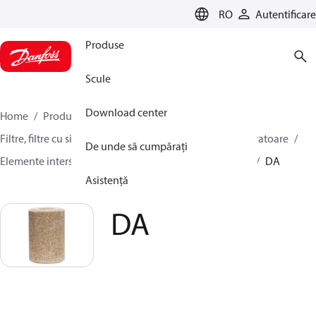
LANGUAGE
RO
Autentificare
Produse
Scule
Download center
Home
Produse
Climate Solutions pentru răcire
Filtre, filtre cu sita si separatoare de ulei
Filtre deshidratoare
De unde să cumpărați
Elemente interschimbabile pentru filtre deshidratoare
DA
Asistență
DA