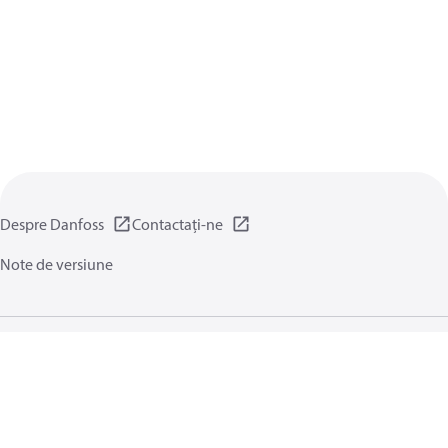
Despre Danfoss
Contactați-ne
Note de versiune
Politica de confidențialitate
Termene și condiții generale
Setări generale
Module cookie