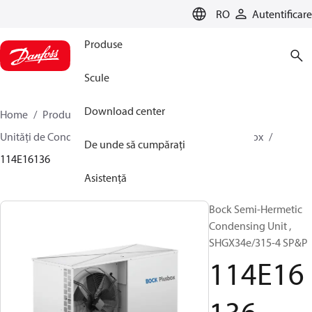
LANGUAGE
RO
Autentificare
Produse
Scule
Download center
Home
Produse
Climate Solutions pentru răcire
Unități de Condensare
BOCK plusbox
BOCK plusbox
De unde să cumpărați
114E16136
Asistență
Bock Semi-Hermetic
Condensing Unit ,
SHGX34e/315-4 SP&P
114E16