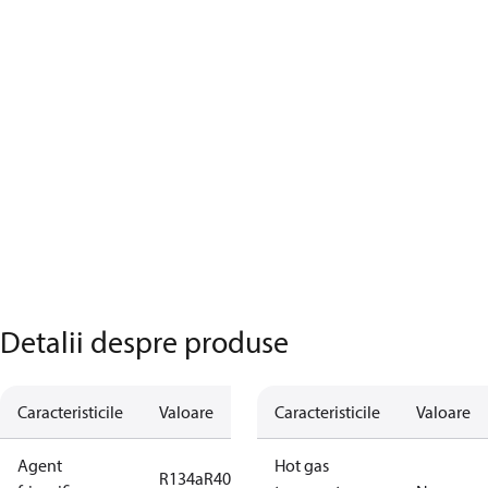
Detalii despre produse
Caracteristicile
Valoare
Caracteristicile
Valoare
Agent
Hot gas
R134a
R404A
R407C
R407F
R448A
R449A
R450A