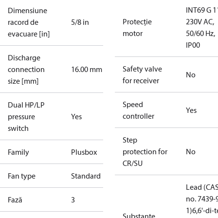
INT69 G 1
Dimensiune
Protecție
230V AC,
racord de
5/8 in
motor
50/60 Hz,
evacuare [in]
IP00
Discharge
Safety valve
connection
16.00 mm
No
for receiver
size [mm]
Speed
Dual HP/LP
Yes
controller
pressure
Yes
switch
Step
protection for
No
Family
Plusbox
CR/SU
Fan type
Standard
Lead (CA
no. 7439-
Fază
3
1)
6,6'-di-t
Substanțe