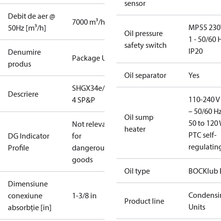
sensor
Debit de aer @
7000 m³/h
MP55 230
50Hz [m³/h]
Oil pressure
1 - 50/60 
safety switch
IP20
Denumire
Package Unit
produs
Oil separator
Yes
SHGX34e/315-
Descriere
110-240 V 
4 SP&P
– 50/60 Hz
Oil sump
50 to 120 
Not relevant
heater
PTC self-
DG Indicator
for
regulatin
Profile
dangerous
goods
Oil type
BOCKlub 
Dimensiune
Condensi
conexiune
1-3/8 in
Product line
Units
absorbție [in]