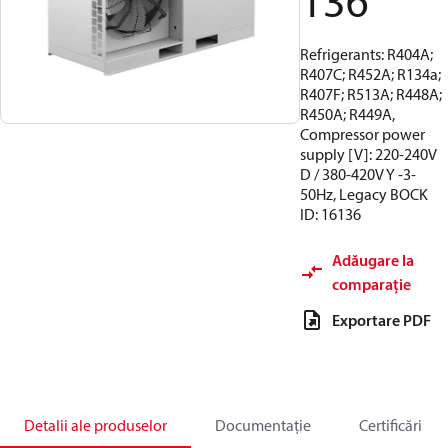
136
Refrigerants: R404A;
R407C; R452A; R134a;
R407F; R513A; R448A;
R450A; R449A,
Compressor power
supply [V]: 220-240V
D / 380-420V Y -3-
50Hz, Legacy BOCK
ID: 16136
Adăugare la
comparație
Exportare PDF
Detalii ale produselor
Documentație
Certificări