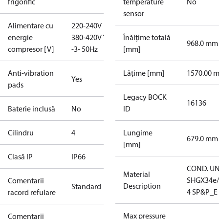
frigorific
temperature
No
sensor
Alimentare cu
220-240V D /
energie
380-420V Y
Înălțime totală
968.0 mm
compresor [V]
-3- 50Hz
[mm]
Anti-vibration
Lățime [mm]
1570.00 
Yes
pads
Legacy BOCK
16136
Baterie inclusă
No
ID
Cilindru
4
Lungime
679.0 mm
[mm]
Clasă IP
IP66
COND. UN
Material
SHGX34e/
Comentarii
Description
Standard
4 SP&P_E
racord refulare
Max pressure
Comentarii