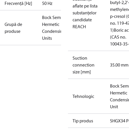
butyl-2,2'
Frecvență [Hz]
50 Hz
aflate pe lista
methylen
substanțelor
p-cresol 
Bock Semi-
candidate
no. 119-4
Grupă de
Hermetic
REACH
1)
Boric ac
produse
Condensing
(CAS no.
Units
10043-35-
Suction
connection
35.00 mm
size [mm]
Bock Sem
Hermetic
Tehnologic
Condensi
Unit
Tip produs
SHGX34 