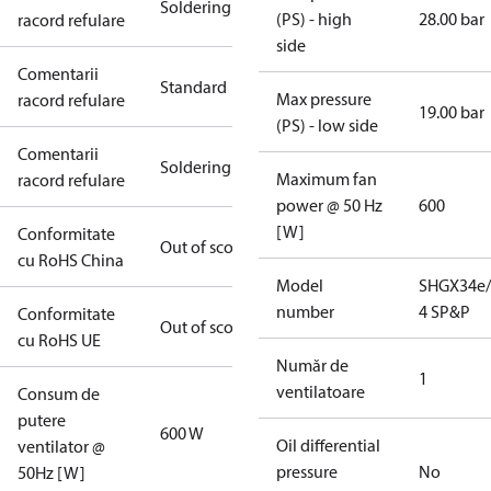
Soldering
(PS) - high
28.00 bar
racord refulare
side
Comentarii
Standard
Max pressure
racord refulare
19.00 bar
(PS) - low side
Comentarii
Soldering
Maximum fan
racord refulare
power @ 50 Hz
600
[W]
Conformitate
Out of scope
cu RoHS China
Model
SHGX34e/
number
4 SP&P
Conformitate
Out of scope
cu RoHS UE
Număr de
1
ventilatoare
Consum de
putere
600 W
Oil differential
ventilator @
pressure
No
50Hz [W]