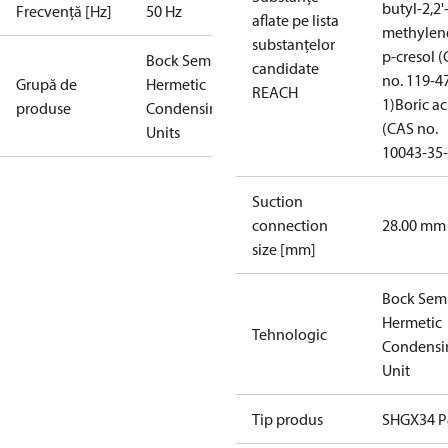
butyl-2,2'
Frecvență [Hz]
50 Hz
aflate pe lista
methylen
substanțelor
p-cresol 
Bock Semi-
candidate
no. 119-4
Grupă de
Hermetic
REACH
1)
Boric ac
produse
Condensing
(CAS no.
Units
10043-35-
Suction
connection
28.00 mm
size [mm]
Bock Sem
Hermetic
Tehnologic
Condensi
Unit
Tip produs
SHGX34 