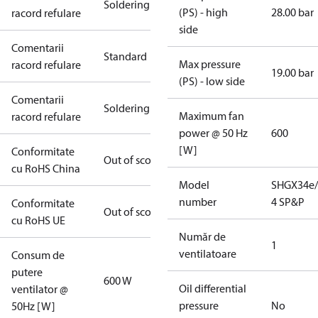
Soldering
(PS) - high
28.00 bar
racord refulare
side
Comentarii
Standard
Max pressure
racord refulare
19.00 bar
(PS) - low side
Comentarii
Soldering
Maximum fan
racord refulare
power @ 50 Hz
600
[W]
Conformitate
Out of scope
cu RoHS China
Model
SHGX34e/
number
4 SP&P
Conformitate
Out of scope
cu RoHS UE
Număr de
1
ventilatoare
Consum de
putere
600 W
Oil differential
ventilator @
pressure
No
50Hz [W]