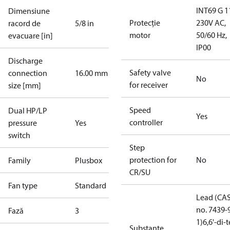
INT69 G 1
Dimensiune
Protecție
230V AC,
racord de
5/8 in
motor
50/60 Hz,
evacuare [in]
IP00
Discharge
Safety valve
connection
16.00 mm
No
for receiver
size [mm]
Speed
Dual HP/LP
Yes
controller
pressure
Yes
switch
Step
protection for
No
Family
Plusbox
CR/SU
Fan type
Standard
Lead (CA
no. 7439-
Fază
3
1)
6,6'-di-t
Substanțe