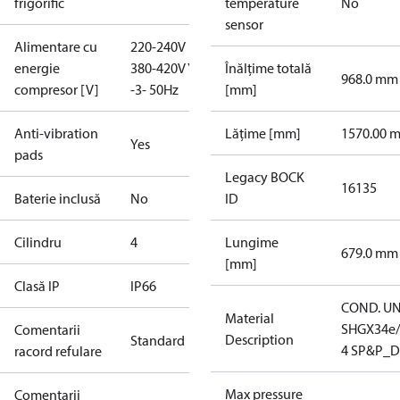
frigorific
temperature
No
sensor
Alimentare cu
220-240V D /
energie
380-420V Y
Înălțime totală
968.0 mm
compresor [V]
-3- 50Hz
[mm]
Anti-vibration
Lățime [mm]
1570.00 
Yes
pads
Legacy BOCK
16135
Baterie inclusă
No
ID
Cilindru
4
Lungime
679.0 mm
[mm]
Clasă IP
IP66
COND. UN
Material
SHGX34e/
Comentarii
Description
Standard
4 SP&P_D
racord refulare
Max pressure
Comentarii