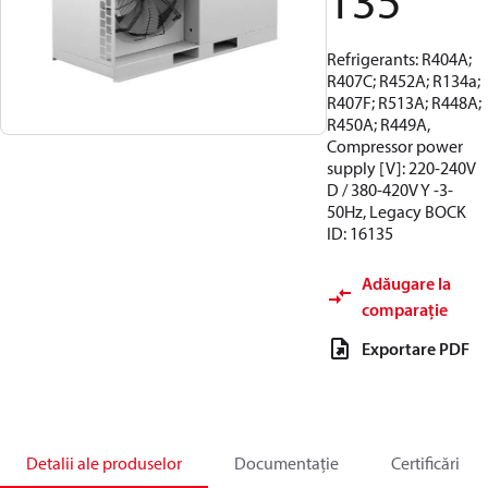
135
Refrigerants: R404A;
R407C; R452A; R134a;
R407F; R513A; R448A;
R450A; R449A,
Compressor power
supply [V]: 220-240V
D / 380-420V Y -3-
50Hz, Legacy BOCK
ID: 16135
Adăugare la
comparație
Exportare PDF
Detalii ale produselor
Documentație
Certificări