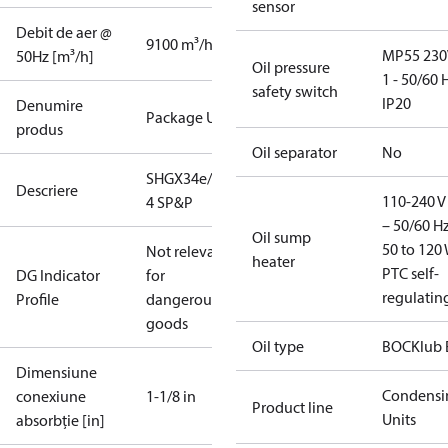
sensor
Debit de aer @
9100 m³/h
MP55 230
50Hz [m³/h]
Oil pressure
1 - 50/60 
safety switch
IP20
Denumire
Package Unit
produs
Oil separator
No
SHGX34e/255-
Descriere
110-240 V 
4 SP&P
– 50/60 Hz
Oil sump
50 to 120 
Not relevant
heater
PTC self-
DG Indicator
for
regulatin
Profile
dangerous
goods
Oil type
BOCKlub 
Dimensiune
Condensi
conexiune
1-1/8 in
Product line
Units
absorbție [in]