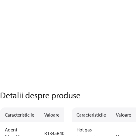
Detalii despre produse
Caracteristicile
Valoare
Caracteristicile
Valoare
Agent
Hot gas
R134a
R404A
R407C
R407F
R448A
R449A
R450A