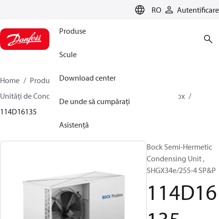
LANGUAGE
RO
Autentificare
Produse
Scule
Download center
Home
Produse
Climate Solutions pentru răcire
Unități de Condensare
BOCK plusbox
BOCK plusbox
De unde să cumpărați
114D16135
Asistență
Bock Semi-Hermetic
Condensing Unit ,
SHGX34e/255-4 SP&P
114D16