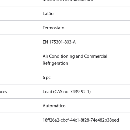
Latão
Termostato
EN 175301-803-A
Air Conditioning and Commercial
Refrigeration
6 pc
nces
Lead (CAS no. 7439-92-1)
Automático
18ff26a2-cbcf-44c1-8f28-74e482b38eed