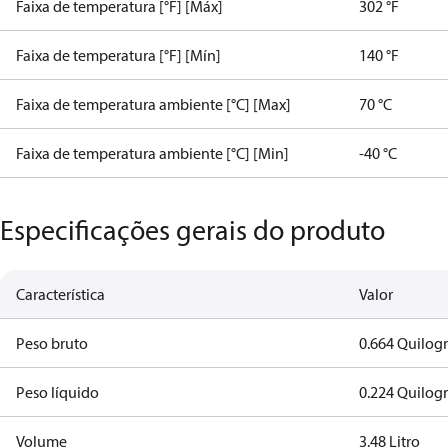
Faixa de temperatura [°F] [Máx]
302 °F
Faixa de temperatura [°F] [Mín]
140 °F
Faixa de temperatura ambiente [°C] [Max]
70 °C
Faixa de temperatura ambiente [°C] [Min]
-40 °C
Especificações gerais do produto
Característica
Valor
Peso bruto
0.664 Quilog
Peso líquido
0.224 Quilog
Volume
3.48 Litro