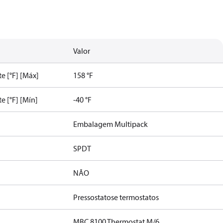
Valor
e [°F] [Máx]
158 °F
e [°F] [Mín]
-40 °F
Embalagem Multipack
SPDT
NÃO
Pressostatose termostatos
MBC 8100 Thermostat M/6