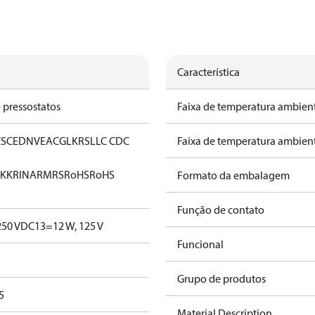
Característica
 pressostatos
Faixa de temperatura ambient
CS
CE
DNV
EAC
GL
KRS
LLC CDC
Faixa de temperatura ambient
KK
RINA
RMRS
RoHS
RoHS
Formato da embalagem
Função de contato
250 V
DC13=12 W, 125 V
Funcional
Grupo de produtos
5
Material Description