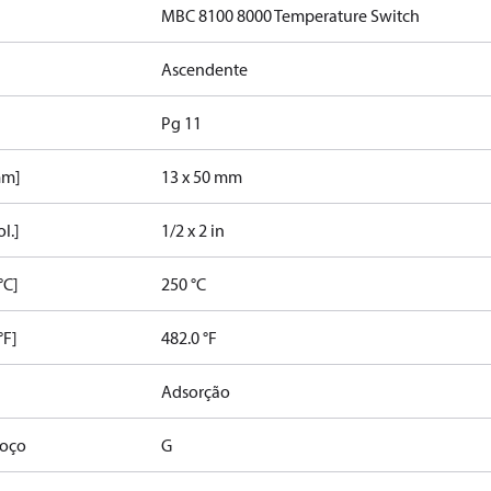
MBC 8100 8000 Temperature Switch
Ascendente
Pg 11
mm]
13 x 50 mm
l.]
1/2 x 2 in
°C]
250 °C
°F]
482.0 °F
Adsorção
poço
G