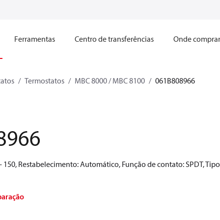
Ferramentas
Centro de transferências
Onde compra
tatos
Termostatos
MBC 8000 / MBC 8100
061B808966
8966
0 - 150, Restabelecimento: Automático, Função de contato: SPDT, Tipo d
paração