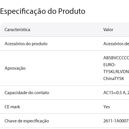
Especificação do Produto
Característica
Valor
Acessórios do produto
Acessórios de
ABS
BV
CCC
C
EURO-
Aprovação
TYSK
LR
LVD
N
China
TYSK
Capacidade do contato
AC15=0.5 A, 
CE mark
Yes
Chave de especificação
2611-1A0007