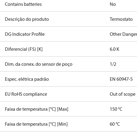
Contains batteries
No
Descrição do produto
Termostato
DG Indicator Profile
Other Dange
Diferencial (FS) [K]
6.0 K
Dim. da conex. do sensor de poço
1/2
Espec. elétrica padrão
EN 60947-5
EU RoHS compliance
Out of scope
Faixa de temperatura [°C] [Max]
150 °C
Faixa de temperatura [°C] [Min]
60 °C