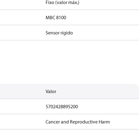
Fixo (valor máx.)
MBC 8100
Sensor rígido
Valor
5702428895200
Cancer and Reproductive Harm