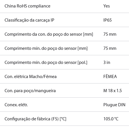
China RoHS compliance
Yes
Classificação da carcaça IP
IP65
Comprimento da con. do poço do sensor [mm]
75 mm
Comprimento mín. do poço do sensor [mm]
75 mm
Comprimento mín. do poço do sensor [pol.]
3 in
Con. elétrica Macho/Fêmea
FÊMEA
Con. para poço/mangueira
M 18 x 1.5
Conex. elétr.
Plugue DIN
Configuração de fábrica (FS) [°C]
105.0 °C