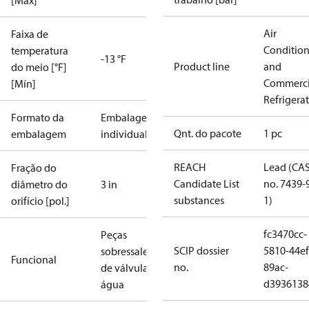
[Máx]
Air
Faixa de
Conditio
temperatura
-13 °F
Product line
and
do meio [°F]
Commerci
[Mín]
Refrigera
Formato da
Embalagem
Qnt. do pacote
1 pc
embalagem
individual
REACH
Lead (CA
Fração do
Candidate List
no. 7439-
diâmetro do
3 in
substances
1)
orifício [pol.]
fc3470cc-
Peças
SCIP dossier
5810-44ef
sobressalentes
Funcional
no.
89ac-
de válvula de
d3936138
água