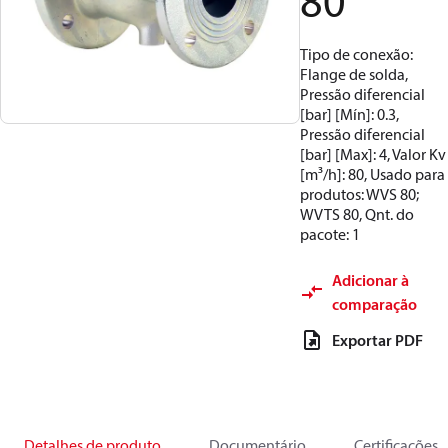
80
Tipo de conexão:
Flange de solda,
Pressão diferencial
[bar] [Mín]: 0.3,
Pressão diferencial
[bar] [Max]: 4, Valor Kv
[m³/h]: 80, Usado para
produtos: WVS 80;
WVTS 80, Qnt. do
pacote: 1
Adicionar à
comparação
Exportar PDF
Detalhes de produto
Documentário
Certificações