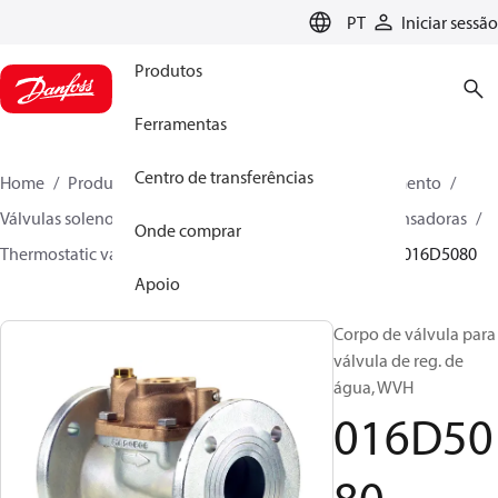
LANGUAGE
PT
Iniciar sessão
Produtos
Ferramentas
Centro de transferências
Home
Produtos
Soluções climáticas para aquecimento
Válvulas solenoides, Fluid Controls
Unidades Condensadoras
Onde comprar
Thermostatic valves - WVTS - Parts program
WVH
016D5080
Apoio
Corpo de válvula para
válvula de reg. de
água, WVH
016D50