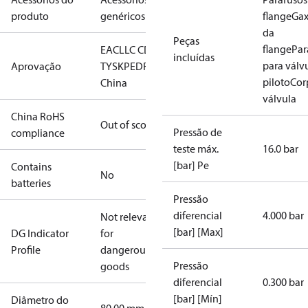
produto
genéricos
Flanges
flange
Gax
da
Peças
flange
Par
EAC
LLC CDC
incluídas
para válv
Aprovação
TYSK
PED
RoHS
RoHS
piloto
Cor
China
válvula
China RoHS
Out of scope
Pressão de
compliance
teste máx.
16.0 bar
[bar] Pe
Contains
No
batteries
Pressão
diferencial
4.000 bar
Not relevant
[bar] [Max]
DG Indicator
for
Profile
dangerous
Pressão
goods
diferencial
0.300 bar
[bar] [Mín]
Diâmetro do