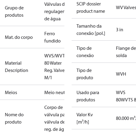
SCIP dossier
Válvulas de
WV Valve
Grupo de
product name
regulagem
produtos
de água
Tamanho da
3 in
conexão [pol.]
Ferro
Mat. do corpo
fundido
Tipo de
Flange de
conexão
solda
WVS/WVTS
Material
80 Water
Description
Reg. Valve 3"
Tipo de
WVH
M/1
produto
Meios
Meio neutro
Usado para
WVS
produtos
80
WVTS 
Corpo de
Nome do
válvula para
Valor Kv
80.000 m³
produto
válvula de
[m³/h]
reg. de água