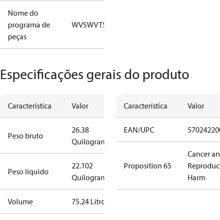
Nome do
programa de
WVS
WVTS
peças
Especificações gerais do produto
Característica
Valor
Característica
Valor
26.38
EAN/UPC
57024220
Peso bruto
Quilograma
Cancer a
22.102
Proposition 65
Reproduc
Peso líquido
Quilograma
Harm
Volume
75.24 Litro