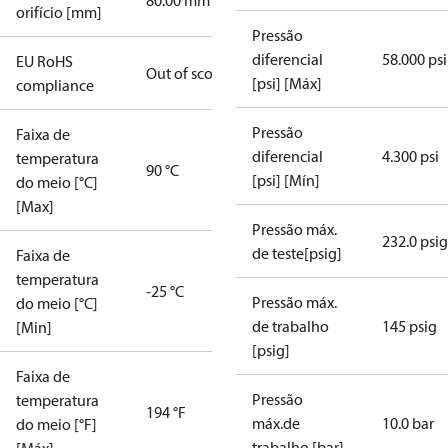
80.00 mm
orifício [mm]
Pressão
diferencial
58.000 psi
EU RoHS
Out of scope
[psi] [Máx]
compliance
Pressão
Faixa de
diferencial
4.300 psi
temperatura
90 °C
[psi] [Mín]
do meio [°C]
[Max]
Pressão máx.
232.0 psig
de teste[psig]
Faixa de
temperatura
-25 °C
Pressão máx.
do meio [°C]
de trabalho
145 psig
[Min]
[psig]
Faixa de
Pressão
temperatura
194 °F
máx.de
10.0 bar
do meio [°F]
trabalho [bar]