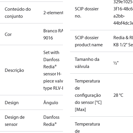
329e1025
SCIP dossier
3f16-48c6
Conteúdo do
2-elements
no.
a2bb-
conjunto
44bf4dc3
Branco RAL
Cor
SCIP dossier
Redia & R
9016
product name
KB 1/2" Se
Set with
Tamanho da
Danfoss
½"
válvula
Redia®
Descrição
sensor H-
piece valve,
Temperatura
type RLV-KB.
de
configuração
28 °C
do sensor [°C]
Design
Ângulo
[Max]
Design de
Danfoss
Temperatura
sensor
Redia®
de