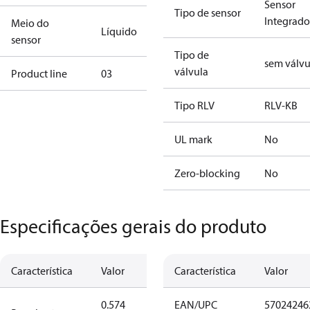
Sensor
Tipo de sensor
Integrado
Meio do
Líquido
sensor
Tipo de
sem válvu
válvula
Product line
03
Tipo RLV
RLV-KB
UL mark
No
Zero-blocking
No
Especificações gerais do produto
Característica
Valor
Característica
Valor
0.574
EAN/UPC
57024246