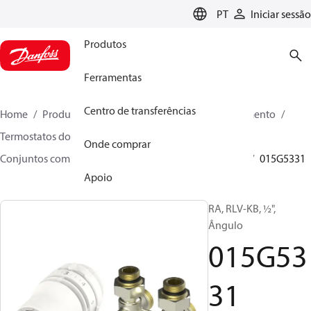
LANGUAGE
PT
Iniciar sessão
Produtos
Ferramentas
Centro de transferências
Home
Produtos
Soluções climáticas para aquecimento
Termostatos do radiador
Conjuntos TRV
Onde comprar
Conjuntos com H - partes
Danfoss Redia® + RLV-KB
015G5331
Apoio
RA, RLV-KB, ½",
Ângulo
015G53
31