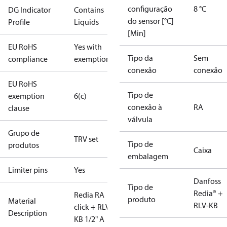
configuração
8 °C
DG Indicator
Contains
do sensor [°C]
Profile
Liquids
[Min]
EU RoHS
Yes with
Tipo da
Sem
compliance
exemptions
conexão
conexão
EU RoHS
Tipo de
exemption
6(c)
conexão à
RA
clause
válvula
Grupo de
TRV set
Tipo de
produtos
Caixa
embalagem
Limiter pins
Yes
Danfoss
Tipo de
Redia® +
Redia RA
produto
Material
RLV-KB
click + RLV-
Description
KB 1/2" A