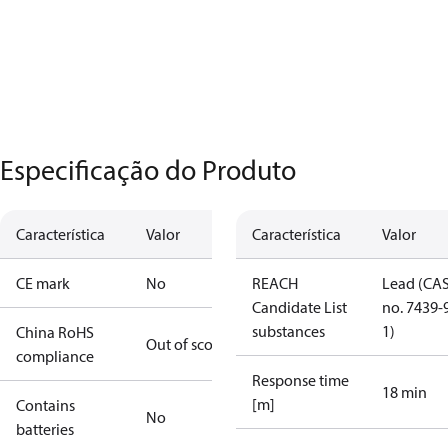
Especificação do Produto
Característica
Valor
Característica
Valor
CE mark
No
REACH
Lead (CA
Candidate List
no. 7439-
substances
1)
China RoHS
Out of scope
compliance
Response time
18 min
[m]
Contains
No
batteries