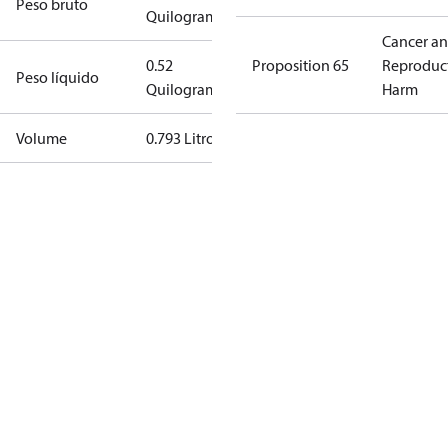
Peso bruto
Quilograma
Cancer a
0.52
Proposition 65
Reproduc
Peso líquido
Quilograma
Harm
Volume
0.793 Litro