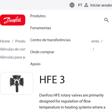
LANGUAGE
PT
Iniciar sessão
Produtos
Ferramentas
Centro de transferências
Home
Produtos
Soluções climáticas para aquecimento
Válvulas de controle motorizadas
Válvulas rotatórias
Onde comprar
Válvulas para aquecimento central
HFE 3
Apoio
HFE 3
Danfoss HFE rotary valves are primarily
designed for regulation of flow
temperature in heating systems where a