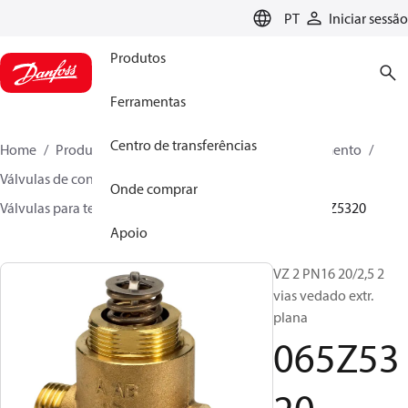
LANGUAGE
PT
Iniciar sessão
Produtos
Ferramentas
Centro de transferências
Home
Produtos
Soluções climáticas para aquecimento
Válvulas de controle motorizadas
Válvulas globo
Onde comprar
Válvulas para terminal e zona
VZ 2/ VZ 3/ VZ 4
065Z5320
Apoio
VZ 2 PN16 20/2,5 2
vias vedado extr.
plana
065Z53