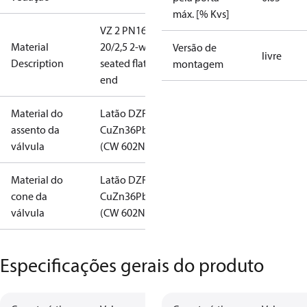
máx. [% Kvs]
VZ 2 PN16
Material
20/2,5 2-way
Versão de
livre
Description
seated flat
montagem
end
Material do
Latão DZR
assento da
CuZn36Pb2AS
válvula
(CW 602N)
Material do
Latão DZR
cone da
CuZn36Pb2AS
válvula
(CW 602N)
Especificações gerais do produto