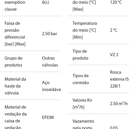
exemption
6(c)
do meio [°C]
120 °C
clause
[Max]
Faixa de
Temperatura
pressão
do meio [°C]
2 °C
2.50 bar
diferencial
[Min]
[bar] [Max]
Tipo de
VZ 2
Grupo de
Outras
produto
produtos
válvulas
Rosca
Tipos de
Material da
externa I
Aço
conexão
haste da
228/1
inoxidável
válvula
Valores Kv
2.50 m³/h
Material de
[m³/h]
vedação da
EPDM
caixa de
Vazamento
vedação
pela porta
0.05