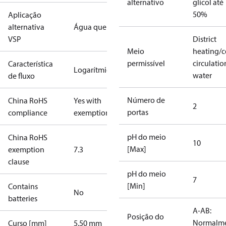
alternativo
glicol até
50%
Aplicação
alternativa
Água quente
VSP
District
Meio
heating/c
permissível
circulatio
Característica
Logarítmico
water
de fluxo
Número de
China RoHS
Yes with
2
portas
compliance
exemptions
pH do meio
China RoHS
10
[Max]
exemption
7.3
clause
pH do meio
7
[Min]
Contains
No
batteries
A-AB:
Posição do
Normalm
Curso [mm]
5.50 mm