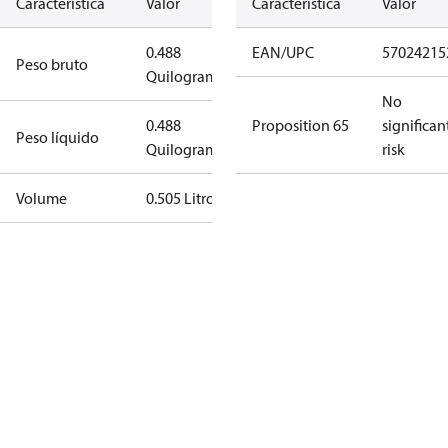
Característica
Valor
Característica
Valor
0.488
EAN/UPC
57024215
Peso bruto
Quilograma
No
0.488
Proposition 65
significan
Peso líquido
Quilograma
risk
Volume
0.505 Litro