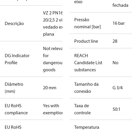
eixo
fechada
VZ 2 PN16
Pressão
20/2,5 2 vias
16 bar
Descrição
nominal [bar]
vedado extr.
plana
Product line
28
Not relevant
DG Indicator
for
REACH
Profile
dangerous
Candidate List
No
goods
substances
Diâmetro
Tamanho da
20 mm
G 3/4
(mm)
conexão
EU RoHS
Yes with
Taxa de
50:1
compliance
exemptions
controle
EU RoHS
Temperatura