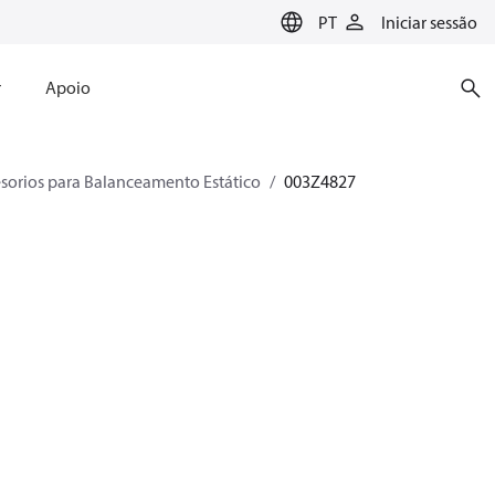
PT
Iniciar sessão
r
Apoio
sorios para Balanceamento Estático
003Z4827