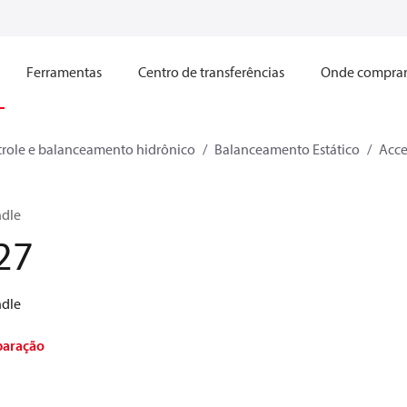
Ferramentas
Centro de transferências
Onde compra
role e balanceamento hidrônico
Balanceamento Estático
Acce
ndle
27
ndle
paração