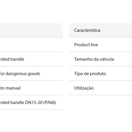
Característica
Product line
ended handle
Tamanho da válvula
 for dangerous goods
Tipo de produto
to manual
Utilização
ended handle DN15-20 (PA66)