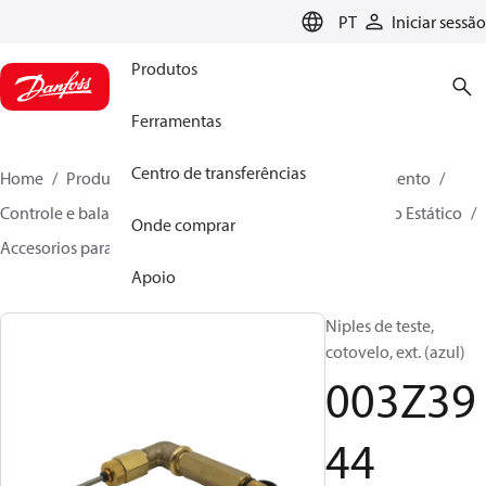
LANGUAGE
PT
Iniciar sessão
Produtos
Ferramentas
Centro de transferências
Home
Produtos
Soluções climáticas para aquecimento
Controle e balanceamento hidrônico
Balanceamento Estático
Onde comprar
Accesorios para Balanceamento Estático
003Z3944
Apoio
Niples de teste,
cotovelo, ext. (azul)
003Z39
44