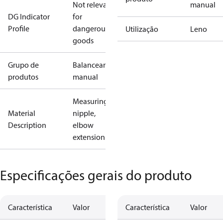
Not relevant
manual
DG Indicator
for
Profile
dangerous
Utilização
Leno
goods
Grupo de
Balanceamento
produtos
manual
Measuring
Material
nipple,
Description
elbow
extension
Especificações gerais do produto
Característica
Valor
Característica
Valor