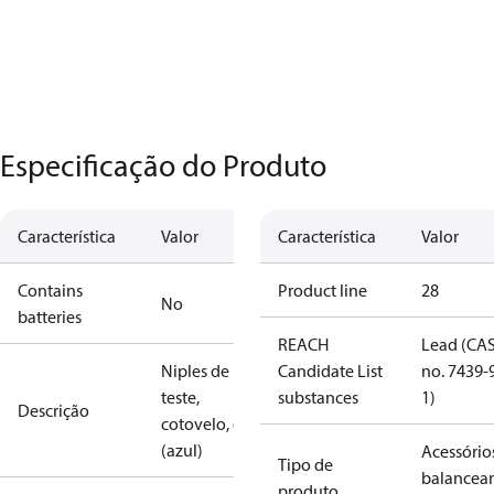
Especificação do Produto
Característica
Valor
Característica
Valor
Contains
Product line
28
No
batteries
REACH
Lead (CA
Niples de
Candidate List
no. 7439-
teste,
substances
1)
Descrição
cotovelo, ext.
(azul)
Acessório
Tipo de
balancea
produto