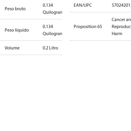
0.134
EAN/UPC
57024201
Peso bruto
Quilograma
Cancer a
0.134
Proposition 65
Reproduc
Peso líquido
Quilograma
Harm
Volume
0.2 Litro