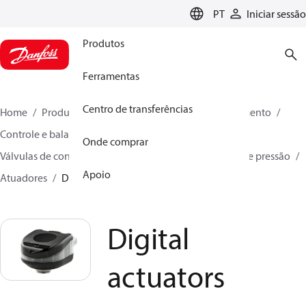
LANGUAGE
PT
Iniciar sessão
Produtos
Ferramentas
Centro de transferências
Home
Produtos
Soluções climáticas para aquecimento
Controle e balanceamento hidrônico
Onde comprar
Válvulas de controle e balanceamento independente de pressão
Apoio
Atuadores
Digital actuators
Digital
actuators