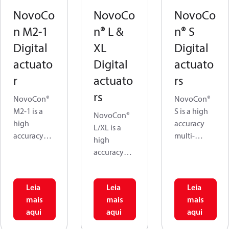
NovoCo
NovoCo
NovoCo
n M2-1
n® L &
n® S
Digital
XL
Digital
actuato
Digital
actuato
r
actuato
rs
rs
NovoCon®
NovoCon®
M2-1 is a
S is a high
NovoCon®
high
accuracy
L/XL is a
accuracy
multi-
high
multi-
functional
accuracy
functional
field bus
multi-
fieldbus
actuator.
functional
actuator,
The flow is
Leia
Leia
Leia
fieldbus
specifically
modulated
mais
mais
mais
actuator,
designed
by the AB-
aqui
aqui
aqui
specifically
for use in
QM valve to
designed