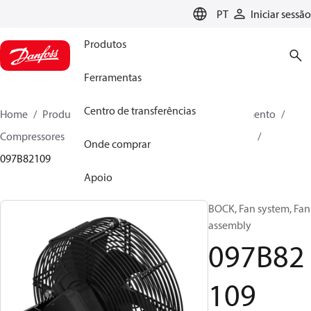
LANGUAGE
PT
Iniciar sessão
Produtos
Ferramentas
Centro de transferências
Home
Produtos
Soluções climáticas para aquecimento
Compressores
Peças de reposição e acessórios BOCK
Onde comprar
097B82109
Apoio
BOCK, Fan system, Fan
assembly
097B82
109