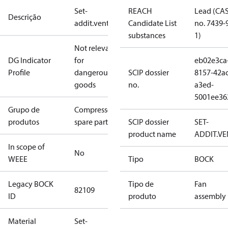
Set-
REACH
Lead (CA
Descrição
addit.ventila.ø250/F3
Candidate List
no. 7439-
substances
1)
Not relevant
DG Indicator
for
eb02e3ca
Profile
dangerous
SCIP dossier
8157-42ac
goods
no.
a3ed-
5001ee36
Grupo de
Compressors
produtos
spare parts
SCIP dossier
SET-
product name
ADDIT.VE
In scope of
No
WEEE
Tipo
BOCK
Legacy BOCK
Tipo de
Fan
82109
ID
produto
assembly
Material
Set-