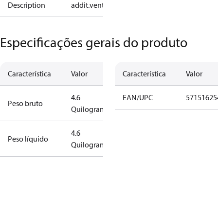
Description
addit.ventila.ø250/F3
Especificações gerais do produto
Característica
Valor
Característica
Valor
4.6
EAN/UPC
57151625
Peso bruto
Quilograma
4.6
Peso líquido
Quilograma