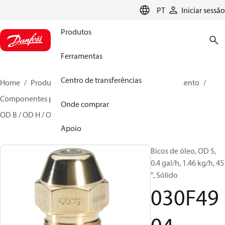
LANGUAGE
PT
Iniciar sessão
Produtos
Ferramentas
Centro de transferências
Home
Produtos
Soluções climáticas para aquecimento
Componentes para queimadores
Bocais de óleo
Onde comprar
OD B / OD H / OD S
030F4904
Apoio
Bicos de óleo, OD S,
0.4 gal/h, 1.46 kg/h, 45
°, Sólido
030F49