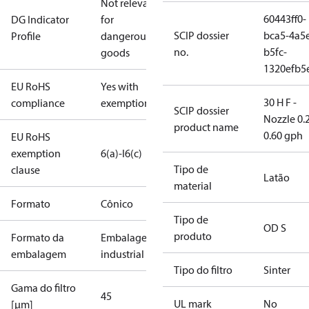
Not relevant
60443ff0-
DG Indicator
for
SCIP dossier
bca5-4a5
Profile
dangerous
no.
b5fc-
goods
1320efb5
EU RoHS
Yes with
30 H F -
compliance
exemptions
SCIP dossier
Nozzle 0.
product name
0.60 gph
EU RoHS
exemption
6(a)-I
6(c)
Tipo de
clause
Latão
material
Formato
Cônico
Tipo de
OD S
produto
Formato da
Embalagem
embalagem
industrial
Tipo do filtro
Sinter
Gama do filtro
45
UL mark
No
[µm]