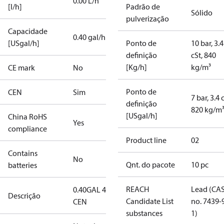
0.00 L/h
[l/h]
Padrão de
Sólido
pulverização
Capacidade
0.40 gal/h
[USgal/h]
Ponto de
10 bar, 3.4
definição
cSt, 840
[Kg/h]
kg/m³
CE mark
No
Ponto de
CEN
Sim
7 bar, 3.4 
definição
820 kg/m
[USgal/h]
China RoHS
Yes
compliance
Product line
02
Contains
No
Qnt. do pacote
10 pc
batteries
REACH
Lead (CA
0.40GAL 45S
Descrição
Candidate List
no. 7439-
CEN
substances
1)