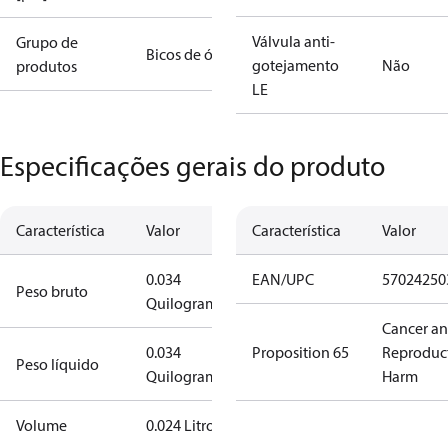
Válvula anti-
Grupo de
Bicos de óleo
gotejamento
Não
produtos
LE
Especificações gerais do produto
Característica
Valor
Característica
Valor
0.034
EAN/UPC
57024250
Peso bruto
Quilograma
Cancer a
0.034
Proposition 65
Reproduc
Peso líquido
Quilograma
Harm
Volume
0.024 Litro