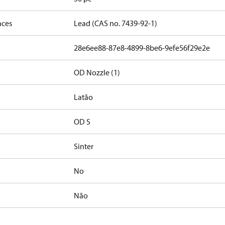
nces
Lead (CAS no. 7439-92-1)
28e6ee88-87e8-4899-8be6-9efe56f29e2e
OD Nozzle (1)
Latão
OD S
Sinter
No
Não