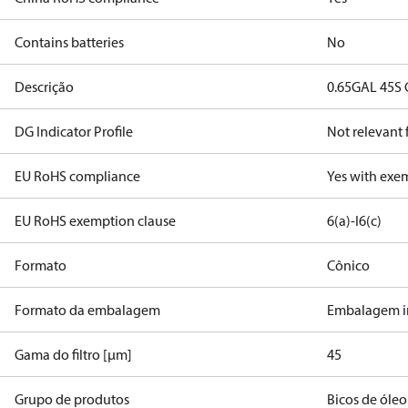
Contains batteries
No
Descrição
0.65GAL 45S 
DG Indicator Profile
Not relevant
EU RoHS compliance
Yes with exe
EU RoHS exemption clause
6(a)-I
6(c)
Formato
Cônico
Formato da embalagem
Embalagem in
Gama do filtro [µm]
45
Grupo de produtos
Bicos de óleo