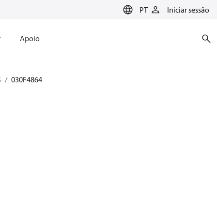
PT
Iniciar sessão
r
Apoio
S
030F4864