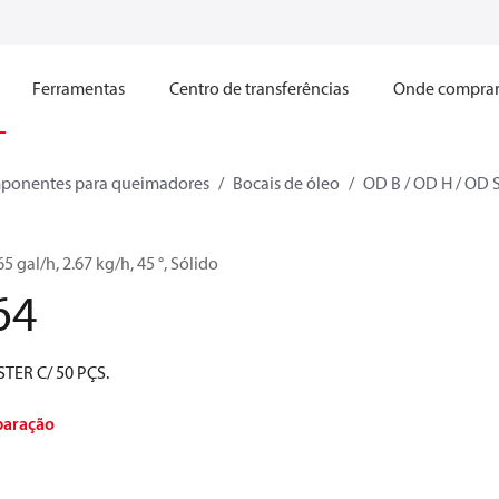
Ferramentas
Centro de transferências
Onde compra
ponentes para queimadores
Bocais de óleo
OD B / OD H / OD 
5 gal/h, 2.67 kg/h, 45 °, Sólido
64
STER C/ 50 PÇS.
paração