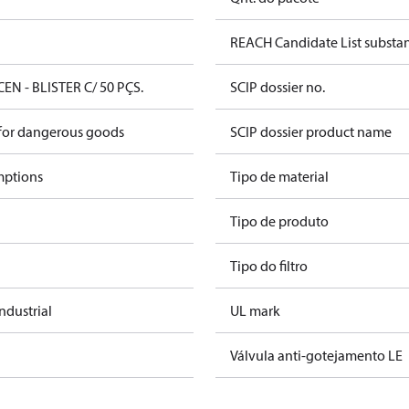
REACH Candidate List substa
CEN - BLISTER C/ 50 PÇS.
SCIP dossier no.
 for dangerous goods
SCIP dossier product name
mptions
Tipo de material
Tipo de produto
Tipo do filtro
dustrial
UL mark
Válvula anti-gotejamento LE