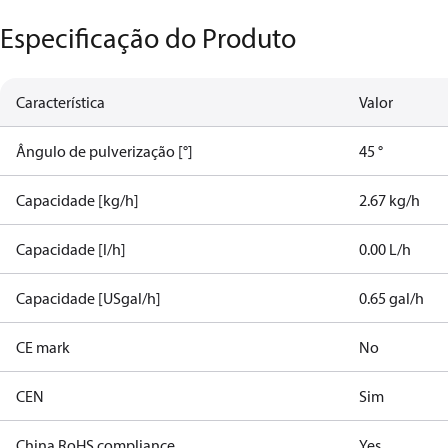
Especificação do Produto
Característica
Valor
Ângulo de pulverização [°]
45 °
Capacidade [kg/h]
2.67 kg/h
Capacidade [l/h]
0.00 L/h
Capacidade [USgal/h]
0.65 gal/h
CE mark
No
CEN
Sim
China RoHS compliance
Yes