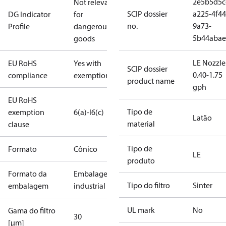
2e5b5d5c
Not relevant
SCIP dossier
a225-4f44
DG Indicator
for
no.
9a73-
Profile
dangerous
5b44abae
goods
LE Nozzle
EU RoHS
Yes with
SCIP dossier
0.40-1.75
compliance
exemptions
product name
gph
EU RoHS
Tipo de
exemption
6(a)-I
6(c)
Latão
material
clause
Tipo de
Formato
Cônico
LE
produto
Formato da
Embalagem
Tipo do filtro
Sinter
embalagem
industrial
UL mark
No
Gama do filtro
30
[µm]