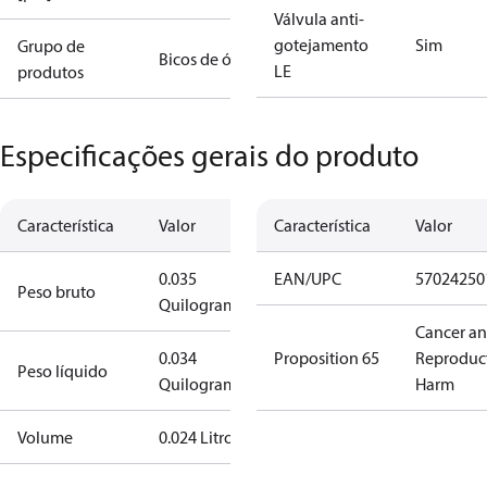
Válvula anti-
gotejamento
Sim
Grupo de
Bicos de óleo
LE
produtos
Especificações gerais do produto
Característica
Valor
Característica
Valor
0.035
EAN/UPC
57024250
Peso bruto
Quilograma
Cancer a
0.034
Proposition 65
Reproduc
Peso líquido
Quilograma
Harm
Volume
0.024 Litro