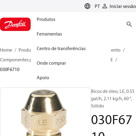
LANGUAGE
PT
Iniciar sessão
Produtos
Ferramentas
Centro de transferências
Home
Produtos
Soluções climáticas para aquecimento
Componentes para queimadores
Bocais de óleo
LE
Onde comprar
030F6710
Apoio
Bicos de óleo, LE, 0.55
gal/h, 2.11 kg/h, 60 °,
Sólido
030F67