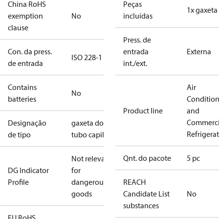
China RoHS
Peças
1x gaxeta
exemption
No
incluídas
clause
Press. de
Con. da press.
entrada
Externa
ISO 228-1
de entrada
int./ext.
Contains
Air
No
batteries
Conditio
Product line
and
Commerci
Designação
gaxeta do
Refrigera
de tipo
tubo capilar
Qnt. do pacote
5 pc
Not relevant
DG Indicator
for
Profile
dangerous
REACH
goods
Candidate List
No
substances
EU RoHS