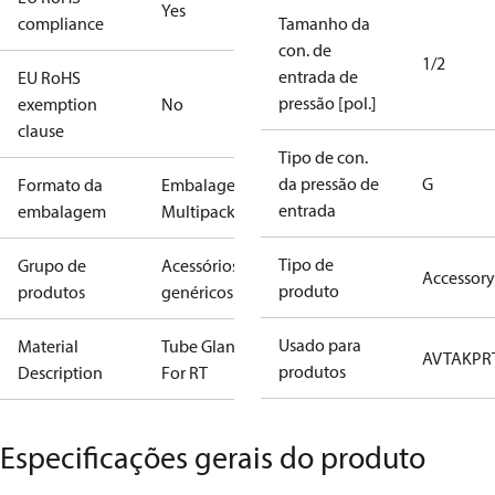
Yes
compliance
Tamanho da
con. de
1/2
entrada de
EU RoHS
pressão [pol.]
exemption
No
clause
Tipo de con.
da pressão de
G
Formato da
Embalagem
entrada
embalagem
Multipack
Tipo de
Grupo de
Acessórios
Accessory
produto
produtos
genéricos
Usado para
Material
Tube Gland
AVTA
KP
R
produtos
Description
For RT
Especificações gerais do produto