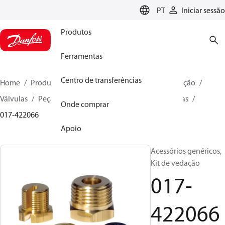
LANGUAGE
PT
Iniciar sessão
Produtos
Ferramentas
Centro de transferências
Home
Produtos
Soluções climáticas para refrigeração
Válvulas
Peças de reposição e acessórios para válvulas
Onde comprar
017-422066
Apoio
Acessórios genéricos,
Kit de vedação
017-
422066