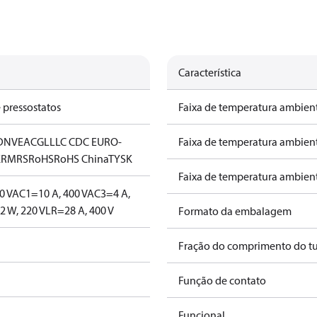
Característica
 pressostatos
Faixa de temperatura ambient
DNV
EAC
GL
LLC CDC EURO-
Faixa de temperatura ambient
K
RMRS
RoHS
RoHS China
TYSK
Faixa de temperatura ambient
0 V
AC1=10 A, 400 V
AC3=4 A,
 W, 220 V
LR=28 A, 400 V
Formato da embalagem
Fração do comprimento do tub
Função de contato
Funcional