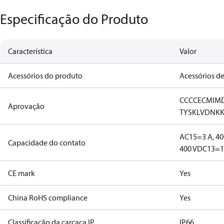
Especificação do Produto
Característica
Valor
Acessórios do produto
Acessórios de
CCC
CE
CMIM
Aprovação
TYSK
LVD
NK
AC15=3 A, 40
Capacidade do contato
400 V
DC13=12
CE mark
Yes
China RoHS compliance
Yes
Classificação da carcaça IP
IP66