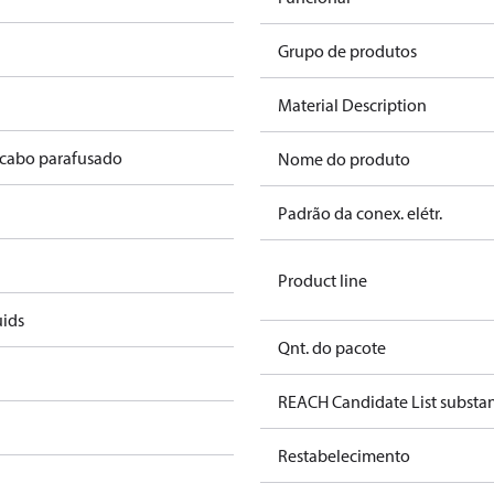
Grupo de produtos
Material Description
 cabo parafusado
Nome do produto
Padrão da conex. elétr.
Product line
uids
Qnt. do pacote
REACH Candidate List substa
Restabelecimento