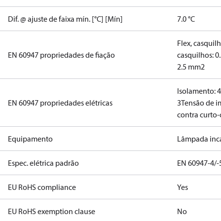
Dif. @ ajuste de faixa mín. [°C] [Mín]
7.0 °C
Flex, casquil
EN 60947 propriedades de fiação
casquilhos: 0
2.5 mm2
Isolamento: 
EN 60947 propriedades elétricas
3
Tensão de i
contra curto-c
Equipamento
Lâmpada inc
Espec. elétrica padrão
EN 60947-4/-
EU RoHS compliance
Yes
EU RoHS exemption clause
No