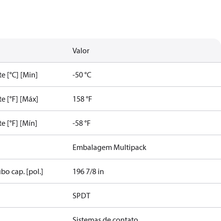
Valor
e [°C] [Min]
-50 °C
e [°F] [Máx]
158 °F
e [°F] [Mín]
-58 °F
Embalagem Multipack
o cap. [pol.]
196 7/8 in
SPDT
Sistemas de contato