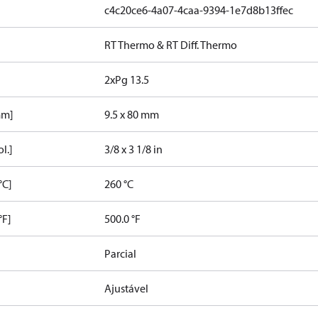
c4c20ce6-4a07-4caa-9394-1e7d8b13ffec
RT Thermo & RT Diff. Thermo
2xPg 13.5
mm]
9.5 x 80 mm
l.]
3/8 x 3 1/8 in
°C]
260 °C
°F]
500.0 °F
Parcial
Ajustável