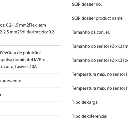
SCIP dossier no.
SCIP dossier product name
hos: 0.2-1.5 mm2
Flex, sem
.2-2.5 mm2
Sólido/torcido: 0.2-
Tamanho da con. el.
Tamanho do sensor (Ø x C) [
400V
Grau de poluição:
mpulso nominal: 4 kV
Prot.
Tamanho do sensor (Ø x C) [po
ircuito, fusível: 10A
Temperatura máx. no sensor [
andescente
Temperatura máx. no sensor [
5
Tipo de carga
Tipo de diferencial