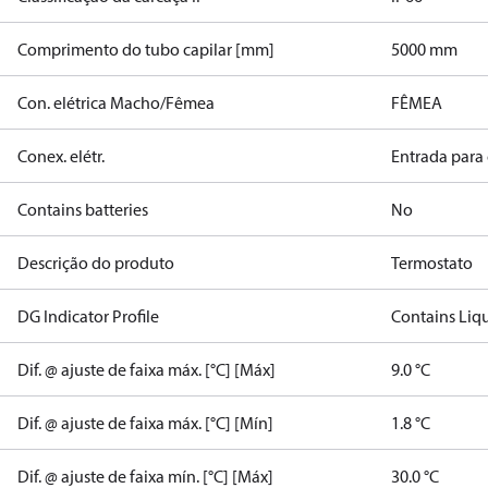
Comprimento do tubo capilar [mm]
5000 mm
Con. elétrica Macho/Fêmea
FÊMEA
Conex. elétr.
Entrada para
Contains batteries
No
Descrição do produto
Termostato
DG Indicator Profile
Contains Liq
Dif. @ ajuste de faixa máx. [°C] [Máx]
9.0 °C
Dif. @ ajuste de faixa máx. [°C] [Mín]
1.8 °C
Dif. @ ajuste de faixa mín. [°C] [Máx]
30.0 °C