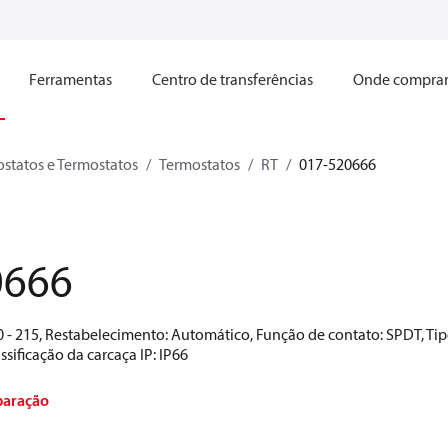
Ferramentas
Centro de transferências
Onde compra
ostatos e Termostatos
Termostatos
RT
017-520666
0666
120 - 215, Restabelecimento: Automático, Função de contato: SPDT, 
ssificação da carcaça IP: IP66
paração